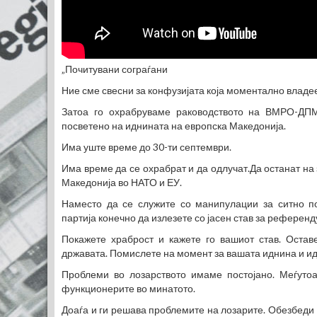
„Почитувани сограѓани
Ние сме свесни за конфузијата која моментално вла
Затоа го охрабруваме раководството на ВМРО-ДП
посветено на иднината на европска Македонија.
Има уште време до 30-ти септември.
Има време да се охрабрат и да одлучат.Да останат на 
Македонија во НАТО и ЕУ.
Наместо да се служите со манипулации за ситно п
партија конечно да излезете со јасен став за референд
Покажете храброст и кажете го вашиот став. Остав
државата. Помислете на момент за вашата иднина и ид
Проблеми во лозарството имаме постојано. Меѓуто
функционерите во минатото.
Доаѓа и ги решава проблемите на лозарите. Обезбеди 