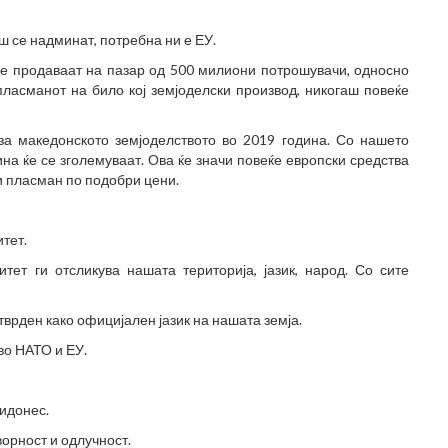
ш се надминат, потребна ни е ЕУ.
се продаваат на пазар од 500 милиони потрошувачи, односно
ласманот на било кој земјоделски производ, никогаш повеќе
а македонското земјоделството во 2019 година. Со нашето
на ќе се зголемуваат. Ова ќе значи повеќе европски средства
и пласман по подобри цени.
тет.
тет ги отсликува нашата територија, јазик, народ. Со сите
тврден како официјален јазик на нашата земја.
во НАТО и ЕУ.
ридонес.
орност и одлучност.