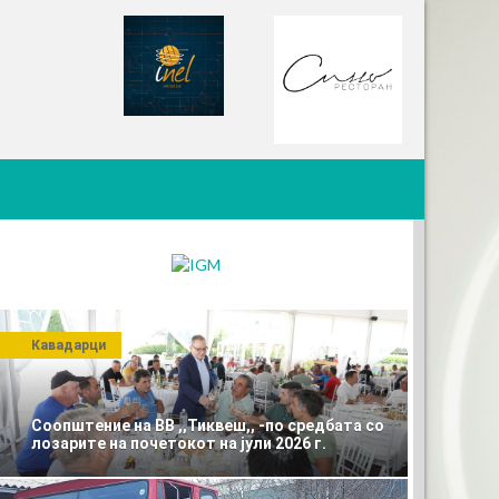
Кавадарци
Соопштение на ВВ ,,Тиквеш,, -по средбата со
лозарите на почетокот на јули 2026 г.