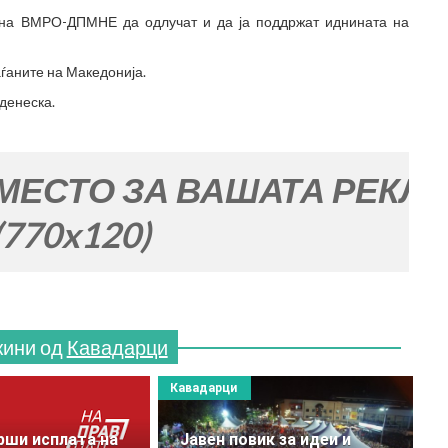
е на ВМРО-ДПМНЕ да одлучат и да ја поддржат иднината на
аѓаните на Македонија.
денеска.
ЗА ВАШАТА РЕКЛАМА
)
жини од
Кавадарци
Кавадарци
ши исплата на
Јавен повик за идеи и