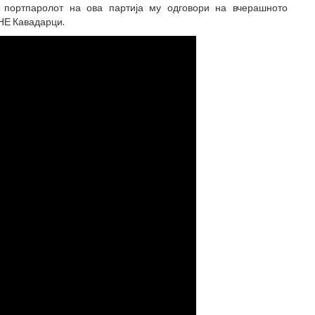
ортпаролот на ова партија му одговори на вчерашното
НЕ Кавадарци.