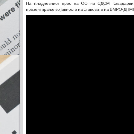
На пладневниот прес на ОО на СДСМ Кавадарви п
презентирање во јавноста на ставовите на ВМРО-ДПМ