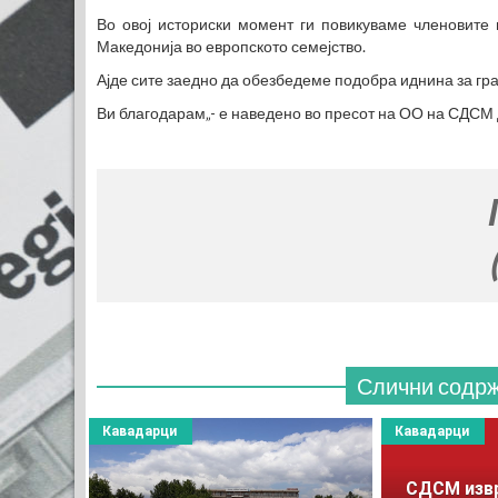
Во овој историски момент ги повикуваме членовит
Македонија во европското семејство.
Ајде сите заедно да обезбедеме подобра иднина за гр
Ви благодарам„- е наведено во пресот на ОО на СДСМ 
МЕСТО 
(770x120
Слични содр
Кавадарци
Кавадарци
СДСМ извр