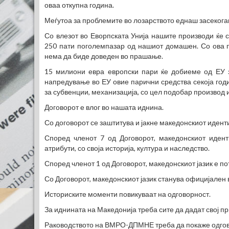
оваа откупна година.
Меѓутоа за проблемите во лозарството еднаш засекога
Со влезот во Еворпската Унија нашите производи ќе 
250 пати поголемпазар од нашиот домашен. Со ова п
нема да биде доведен во прашање.
15 милиони евра европски пари ќе добиеме од ЕУ з
напредување во ЕУ овие парични средства секоја годи
за субвенции, механизација, со цел подобар производ 
Договорот е влог во нашата иднина.
Со договорот се заштитува и јакне македонскиот иденти
Според членот 7 од Договорот, македонскиот иденти
атрибути, со своја историја, култура и наследство.
Според членот 1 од Договорот, македонскиот јазик е по
Со Договорот, македонскиот јазик станува официјален 
Историските моменти повикуваат на одговорност.
За иднината на Македонија треба сите да дадат свој п
Раководството на ВМРО-ДПМНЕ треба да покаже одгов