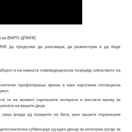
дее во ВМРО-ДПМНЕ.
МНЕ да продолжи да разговара, да размислува и да биде
зборот и на нивната повеќедецениска позиција, членството на
олитичко профитирање, време е како најголема опозициска
умот.
ете ги на момент партиските интереси и мислете малку за
нината на вашите деца.
а оваа влада од лозарите не бега, како вашите поранешни
дополнителна субвенција од еден денар за килограм грозје за