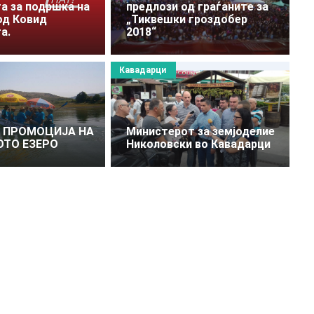
а за подршка на
предлози од граѓаните за
од Ковид
„Тиквешки гроздобер
а.
2018“
Кавадарци
А ПРОМОЦИЈА НА
Министерот за земјоделие
ТО ЕЗЕРО
Николовски во Кавадарци