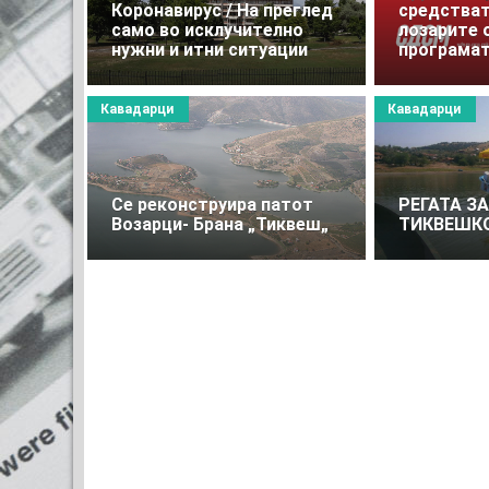
Коронавирус / На преглед
средстват
само во исклучително
лозарите 
нужни и итни ситуации
програмат
Кавадарци
Кавадарци
Се реконструира патот
РЕГАТА З
Возарци- Брана „Тиквеш„
ТИКВЕШКО