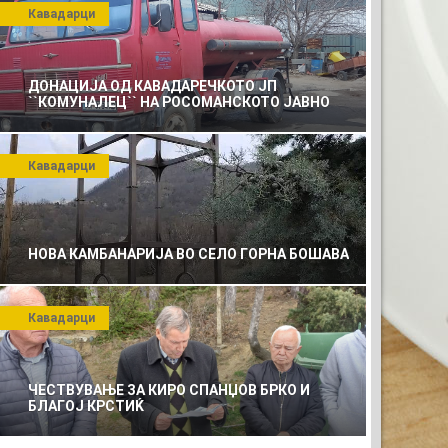
Кавадарци
ДОНАЦИЈА ОД КАВАДАРЕЧКОТО ЈП
``КОМУНАЛЕЦ`` НА РОСОМАНСКОТО ЈАВНО
ПРЕТПРИЈАТИЕ ЗА КОМУНАЛНО УСЛУГИ
Кавадарци
НОВА КАМБАНАРИЈА ВО СЕЛО ГОРНА БОШАВА
Кавадарци
ЧЕСТВУВАЊЕ ЗА КИРО СПАНЏОВ БРКО И
БЛАГОЈ КРСТИЌ