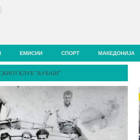
И
ЕМИСИИ
СПОРТ
МАКЕДОНИЈА
СКИОТ КЛУБ “ЉУБАШ“