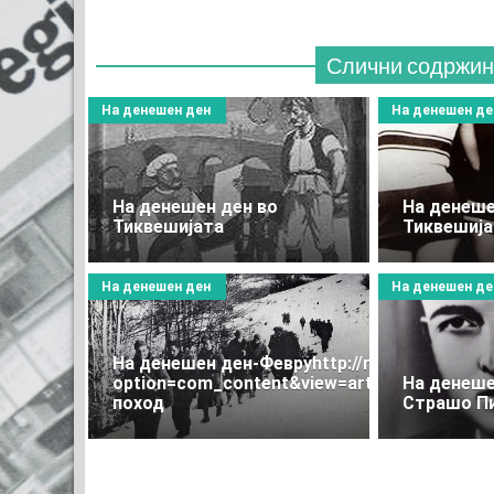
Слични содржин
На денешен ден
На денешен де
На денешен ден во
На денеше
Тиквешијата
Тиквешија
На денешен ден
На денешен де
На денешен ден-Февруhttp://rtk.mk/administ
option=com_content&view=article&layout=e
На денеше
поход
Страшо П