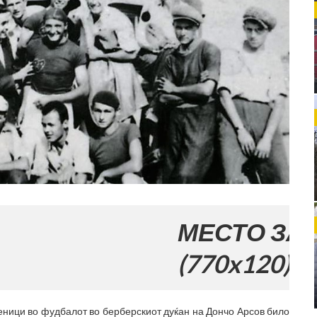
МЕСТО ЗА ВАШАТ
(770x120)
еници во фудбалот во берберскиот дуќан на Дончо Арсов било