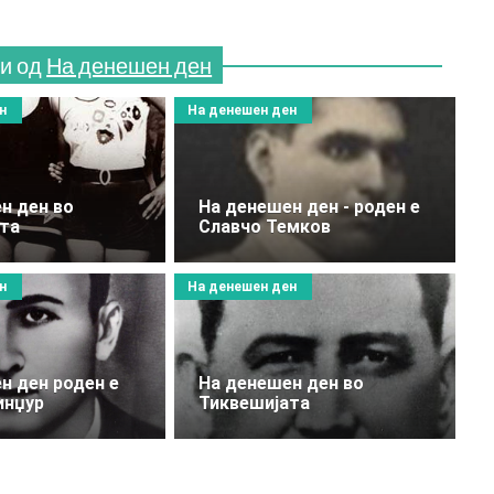
и од
На денешен ден
н
На денешен ден
н ден во
На денешен ден - роден е
та
Славчо Темков
н
На денешен ден
rator/index.php?
dit&id=2908#imagesарски
н ден роден е
На денешен ден во
инџур
Тиквешијата