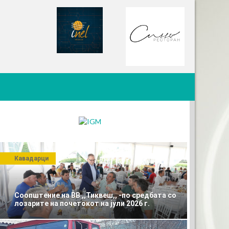
Кавадарци
Соопштение на ВВ ,,Тиквеш,, -по средбата со
лозарите на почетокот на јули 2026 г.