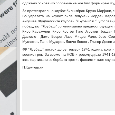
одржано основачко собрание на кое бил формиран Фу
За претседател на клубот бил избран Круно Марјани, с
Во управата на клубот биле вклучени Јордан Каров
Анѓушев. Фудбалските клубови “Љубаш“ и “Југославија
победувал “Љубаш“ со минимална предност од еден г
Киро Каракулев, Киро Крстев, Гиго Јуруков, Јорда
Даскалот, Диме Боцев, Лазо Мицев Рале, Јово Сеи
Мукаетов, Пано Мударов, Данчо Досев, , Глигор Досев и
ФК “Љубаш“ постои до септември 1941 година, кога 
воениот рок. За време на НОВ и револуцијата 1941-1
како партизани во борбата против фашистичкиот окупа
П.Камчевски