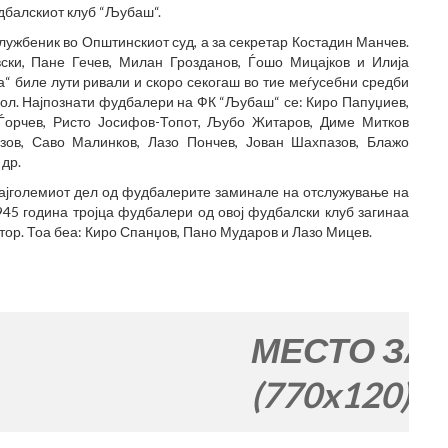
дбалскиот клуб “Љубаш“.
лужбеник во Општинскиот суд, а за секретар Костадин Манчев.
ски, Пане Гечев, Милан Грозданов, Ѓошо Мицајков и Илија
“ биле лути ривали и скоро секогаш во тие меѓусебни средби
ол. Најпознати фудбалери на ФК “Љубаш“ се: Киро Папуџиев,
н Ѓорчев, Ристо Јосифов-Топот, Љубо Житаров, Диме Митков
зов, Саво Малинков, Лазо Пончев, Јован Шахпазов, Блажо
 др.
најголемиот дел од фудбалерите заминале на отслужување на
945 година тројца фудбалери од овој фудбалски клуб загинаа
тор. Тоа беа: Киро Спанџов, Пано Мударов и Лазо Мицев.
МЕСТО ЗА ВАШАТ
(770x120)