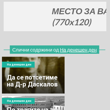
МЕСТО ЗА ВАШАТ
(770x120)
Слични содржини од
На денешен ден
На денешен ден
Да се потсетиме
на Д-р Даскалов
На денешен ден
По трагите на