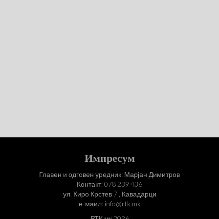
Импресум
Главен и одговен уредник: Марјан Димитров
Контакт: 078 239 436
ул. Киро Крстев 7 , Кавадарци
е-маил: info@rtk.mk
РТК.мк 2026