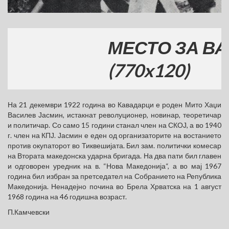
МЕСТО ЗА ВАШАТ
(770x120)
На 21 декември 1922 година во Кавадарци е роден Мито Хаџи
Василев Јасмин, истакнат револуционер, новинар, теоретичар
и политичар. Со само 15 години станал член на СКОЈ, а во 1940
г. член на КПЈ. Јасмин е еден од организаторите на востанието
против окупаторот во Тиквешијата. Бил зам. политички комесар
на Втората македонска ударна бригада. На два пати бил главен
и одговорен уредник на в. “Нова Македонија“, а во мај 1967
година бил избран за претседател на Собранието на Република
Македонија. Ненадејно почина во Брела Хрватска на 1 август
1968 година на 46 годишна возраст.
П.Камчевски