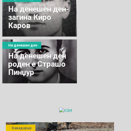
На денешен ден-
загина Киро
Каров
На денешен ден
На денешен ден
роден е Страшо
Пинџур
Кавадарци