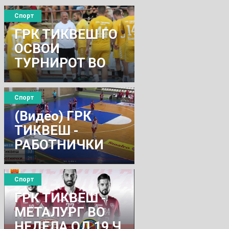
Спорт
ГРК ТИКВЕШ ГО
ОСВОИ
ТУРНИРОТ ВО
ПРИЛЕП
Спорт
(Видео) ГРК
ТИКВЕШ -
РАБОТНИЧКИ
33-21 (16-11)
Спорт
ГРК ТИКВЕШ -
МЕТАЛУРГ ВО
НЕДЕЛА ОД 19 Ч.