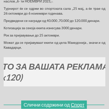
наслов „6- ти НОЕМВРИ 2023„-.
Турнирот ќе се одржи во спортската сала „25 мај„ а ќе трае од
26 октомври до 6 ноиември годинава.
Предвидени се награди од 40.000 ,70.000 до 120.000 динари.
Котизација за секоја екипа изнесува 3000 денари.
Рок за пријавување до 25 актомври.
Можат да се пријавуваат екипи од цела Македонија , значи и од
Кавадарци.
ЗА ВАШАТА РЕКЛАМА
0)
Слични содржини од
Спорт