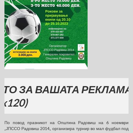
ЗА ВАШАТА РЕКЛАМА
0)
По повод празникот на Општина Радовиш на 6 ноември
„ЈПССО Радовиш 2014„ организира турнир во мал фудбал под