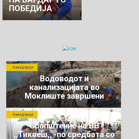
ПОБЕДИЈА
ТИКВЕШ СО 34-
27
Кавадарци
Водоводот и
канализацијата во
Моклиште завршени
Кавадарци
Соопштение на ВВ
,,Тиквеш,, -по средбата со