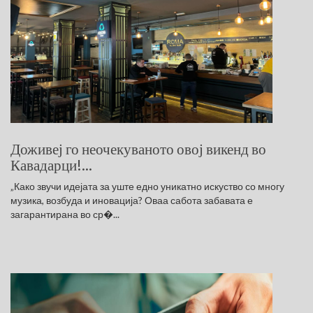
Доживеј го неочекуваното овој викенд во
Кавадарци!...
„Како звучи идејата за уште едно уникатно искуство со многу
музика, возбуда и иновација? Оваа сабота забавата е
загарантирана во ср�...