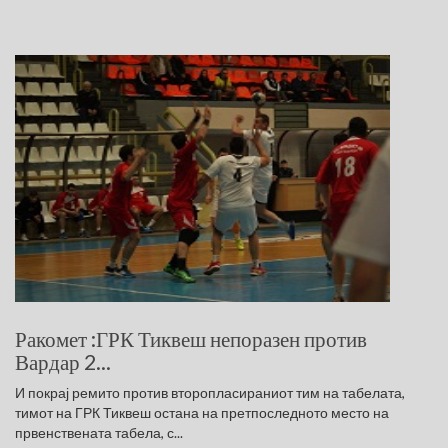
Ракомет :ГРК Тиквеш непоразен против
Вардар 2...
И покрај ремито против второпласираниот тим на табелата,
тимот на ГРК Тиквеш остана на претпоследното место на
првенствената табела, с...