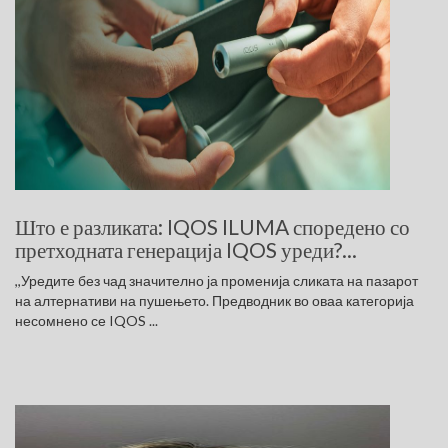
Што е разликата: IQOS ILUMA споредено со
претходната генерација IQOS уреди?...
,,Уредите без чад значително ја променија сликата на пазарот
на алтернативи на пушењето. Предводник во оваа категорија
несомнено се IQOS ...