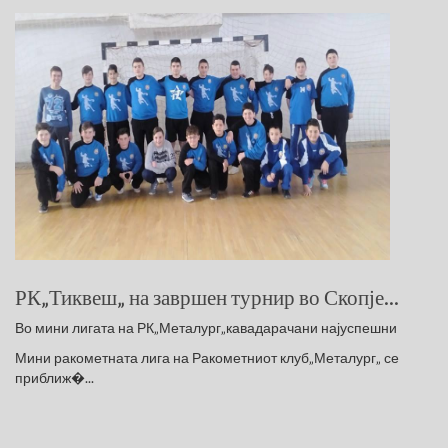
РК„Тиквеш„ на завршен турнир во Скопје...
Во мини лигата на РК„Металург„кавадарачани најуспешни
Мини ракометната лига на Ракометниот клуб„Металург„ се
приближ�...