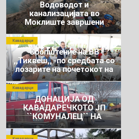
Водоводот и
канализацијата во
Моклиште завршени
Кавадарци
Соопштение на ВВ
,,Тиквеш,, -по средбата со
лозарите на почетокот на
јули 2026 г.
Кавадарци
ДОНАЦИЈА ОД
КАВАДАРЕЧКОТО ЈП
``КОМУНАЛЕЦ`` НА
РОСОМАНСКОТО ЈАВНО
ПРЕТПРИЈАТИЕ ЗА
Кавадарци