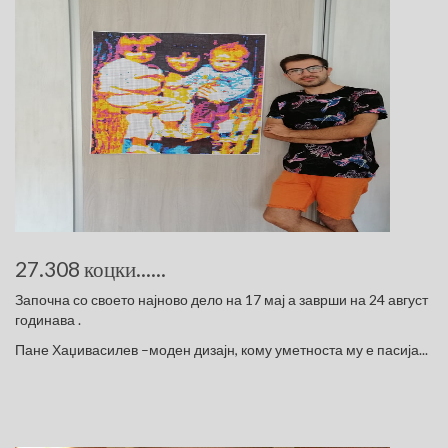
27.308 коцки......
Започна со своето најново дело на 17 мај а заврши на 24 август
годинава .
Пане Хаџивасилев –моден дизајн, кому уметноста му е пасија...