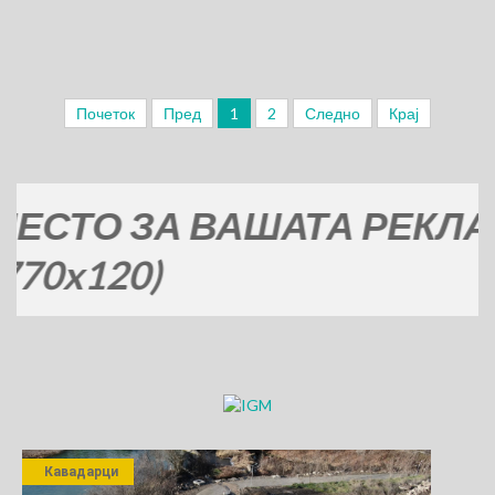
Почеток
Пред
1
2
Следно
Крај
ЗА ВАШАТА РЕКЛАМА
)
Кавадарци