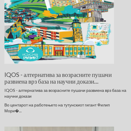
IQOS - алтернатива за возрасните пушачи
развиена врз база на научни докази...
IQOS - алтернатива за возрасните пушачи развиена врз база на
научни докази
Во центарот на работењето на тутунскиот гигант Филип
Мори�...