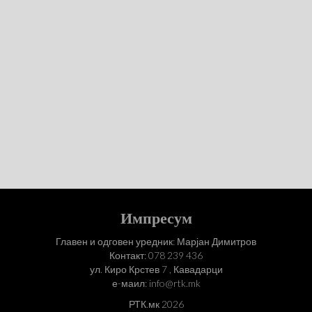
Импресум
Главен и одговен уредник: Марјан Димитров
Контакт: 078 239 436
ул. Киро Крстев 7 , Кавадарци
е-маил: info@rtk.mk
РТК.мк 2026