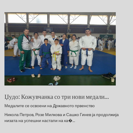
Џудо: Кожувчанка со три нови медали...
Медалите се освоени на Државното првенство
Никола Петров, Розе Милкова и Сашко Гинев ја продолжија
низата на успешни настапи на ка�...