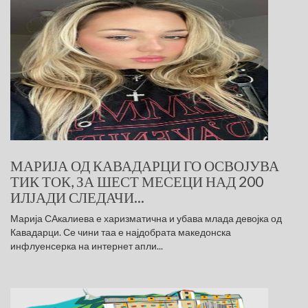
МАРИЈА ОД КАВАДАРЦИ ГО ОСВОЈУВА
ТИК ТОК, ЗА ШЕСТ МЕСЕЦИ НАД 200
ИЛЈАДИ СЛЕДАЧИ...
Марија САкалиева е харизматична и убава млада девојка од
Кавадарци. Се чини таа е најдобрата македонска
инфлуенсерка на интернет апли...