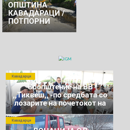
ОПШТИНА
КАВАДАРАЦИ /
ПОТПОРНИ
ЗИДОВИ НА
„ЛИЧКА „И
„МЛАДОСТ“
Кавадарци
Соопштение на ВВ
,,Тиквеш,, -по средбата со
лозарите на почетокот на
јули 2026 г.
Кавадарци