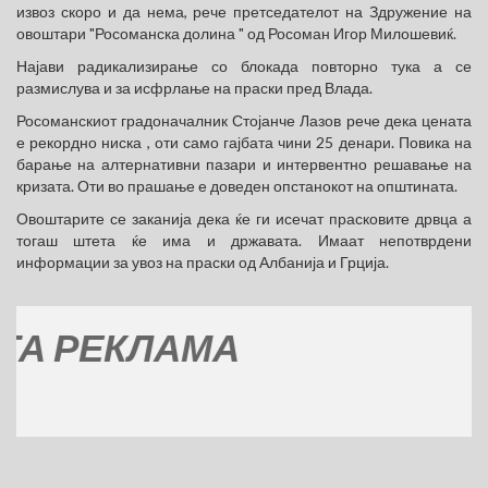
извоз скоро и да нема, рече претседателот на Здружение на
овоштари "Росоманска долина " од Росоман Игор Милошевиќ.
Најави радикализирање со блокада повторно тука а се
размислува и за исфрлање на праски пред Влада.
Росоманскиот градоначалник Стојанче Лазов рече дека цената
е рекордно ниска , оти само гајбата чини 25 денари. Повика на
барање на алтернативни пазари и интервентно решавање на
кризата. Оти во прашање е доведен опстанокот на општината.
Овоштарите се заканија дека ќе ги исечат прасковите дрвца а
тогаш штета ќе има и државата. Имаат непотврдени
информации за увоз на праски од Албанија и Грција.
РЕКЛАМА