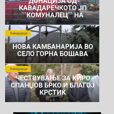
ДОНАЦИЈА ОД
КАВАДАРЕЧКОТО ЈП
``КОМУНАЛЕЦ`` НА
РОСОМАНСКОТО ЈАВНО
ПРЕТПРИЈАТИЕ ЗА
Кавадарци
КОМУНАЛНО УСЛУГИ
НОВА КАМБАНАРИЈА ВО
СЕЛО ГОРНА БОШАВА
Кавадарци
ЧЕСТВУВАЊЕ ЗА КИРО
СПАНЏОВ БРКО И БЛАГОЈ
КРСТИЌ