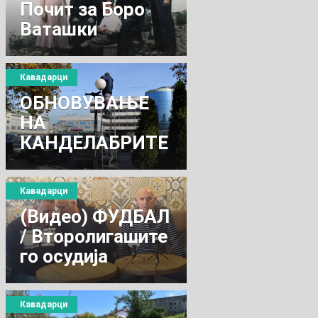
Почит за Боро
Ваташки
Кавадарци
ОБНОВУВАЊЕ
НА
КАНДЕЛАБРИТЕ
НА ЈАВНО
ПРОМЕТНИТЕ
Кавадарци
ПОВРШИНИ
(Видео) ФУДБАЛ
/ Второлигашите
го осудија
однесувањето на
судиите
Кавадарци