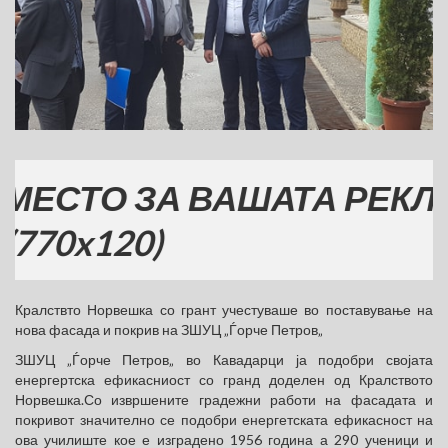
ТО ЗА ВАШАТА РЕКЛАМА
x120)
Кралствто Норвешка со грант учестуваше во поставување на
нова фасада и покрив на ЗШУЦ „Ѓорче Петров„
ЗШУЦ „Ѓорче Петров„ во Кавадарци ја подобри својата
енергертска ефикасниост со гранд доделен од Кралството
Норвешка.Со извршените градежни работи на фасадата и
покривот значително се подобри енергетската ефикасност на
ова училиште кое е изградено 1956 година а 290 ученици и