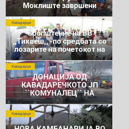
Моклиште завршени
Кавадарци
Соопштение на ВВ
,,Тиквеш,, -по средбата со
лозарите на почетокот на
јули 2026 г.
Кавадарци
ДОНАЦИЈА ОД
КАВАДАРЕЧКОТО ЈП
``КОМУНАЛЕЦ`` НА
РОСОМАНСКОТО ЈАВНО
ПРЕТПРИЈАТИЕ ЗА
Кавадарци
КОМУНАЛНО УСЛУГИ
НОВА КАМБАНАРИЈА ВО