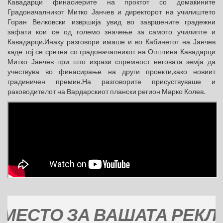
Кавадарци финасиерите на проктот со домаќините
Градоначалникот Митко Јанчев и директорот на училиштето
Горан Велковски извршија увид во завршените градежни
зафати кои се од големо значење за самото училипте и
Кавадарци.Инаку разговори имаше и во Кабинетот на Јанчев
каде тој се сретна со градоначалникот на Општина Кавадарци
Митко Јанчев при што изрази спремност неговата земја да
учествува во финасирање на други проекти,како новиит
градиничен премин.На разговорите присуствуваше и
раководителот на Вардарскиот плански регион Марко Колев.
ТО ЗА ВАШАТА РЕКЛАМА