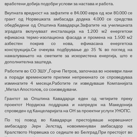
вработени добија подобри услови за настава и работа.
Вкупната вредност на зафатите е 84.000 евра од кои 80.000 се
грант од Норвешката амбасада додека 4.000 се средства
обедбедени од Општина Кавадарци.Зафатите на училишната
зградата вклучуваат инсталација на 1.200 м2 енергетски
ефикасна термо-изолациона фасада и промена на 1.500 м2
азбестен покрив со нова, ефикасана енергетска
конструкција.Се очекува подбрување до 35 % во поглед на
намалувањето на сметките за искористена енергија, што е
дополнителна заштеда.
Работите во СО ЗШУ „Ѓорче Петров„ започнаа во ноември лани
а поради временските прилики непрекинато се спроведуваа
изминатите 4 месеци.Работите ги изведуваше Компанијата
„Метал Апостолов„ со соизведувачи.
Грантот за Општина Кавадарци еден од четирите преку
проектот Нордиска поддршка и напредок на Македонија
спроведен од Канцеларијата на ОН за проектни услуги УНОПС.
По тој повод во Кавадарци престојуваше норвешниот
амбасадор Јерн Јелстад, новоименуван амбасадор на
Кралството Норвешка со седиште во Белград.При престојот во