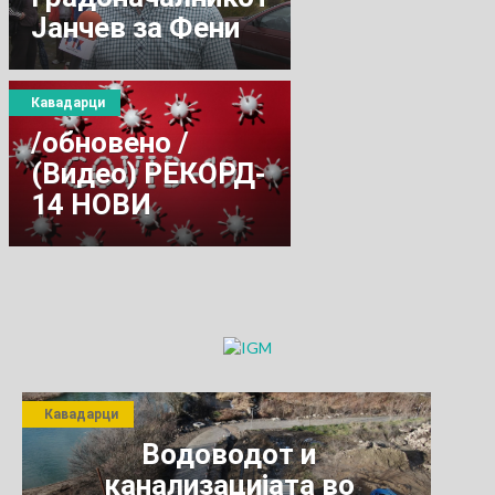
Јанчев за Фени
Кавадарци
/обновено /
(Видео) РЕКОРД-
14 НОВИ
ПОЗИТИВНИ НА
КОВИД 19.
ТРОЈЦА ВО
НЕГОТИНО
Кавадарци
Водоводот и
канализацијата во