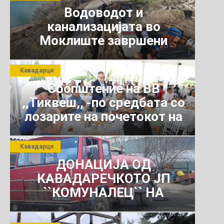
Водоводот и
канализацијата во
Моклиште завршени
Кавадарци
Соопштение на ВВ
,,Тиквеш,, -по средбата со
лозарите на почетокот на
јули 2026 г.
Кавадарци
ДОНАЦИЈА ОД
КАВАДАРЕЧКОТО ЈП
``КОМУНАЛЕЦ`` НА
РОСОМАНСКОТО ЈАВНО
ПРЕТПРИЈАТИЕ ЗА