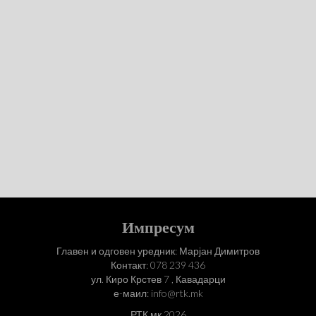
Импресум
Главен и одговен уредник: Марјан Димитров
Контакт: 078 239 436
ул. Киро Крстев 7 , Кавадарци
е-маил: info@rtk.mk
РТК.мк 2026