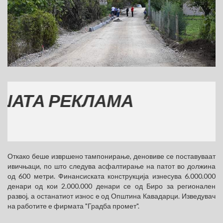
А РЕКЛАМА
Откако беше извршено тампонирање, деновиве се поставуваат
ивичњаци, по што следува асфалтирање на патот во должина
од 600 метри. Финансиската конструкција изнесува 6.000.000
денари од кои 2.000.000 денари се од Биро за регионален
развој, а останатиот износ е од Општина Кавадарци. Изведувач
на работите е фирмата "Градба промет".