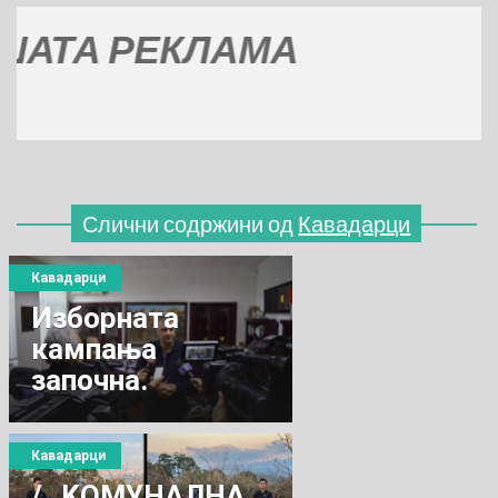
А РЕКЛАМА
Слични содржини од
Кавадарци
Кавадарци
Изборната
кампања
започна.
Кавадарци
/ „KOМУНАЛНА