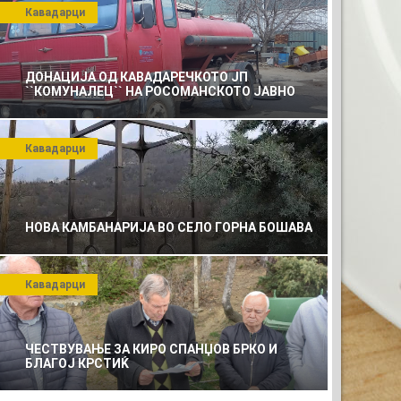
Кавадарци
ДОНАЦИЈА ОД КАВАДАРЕЧКОТО ЈП
``КОМУНАЛЕЦ`` НА РОСОМАНСКОТО ЈАВНО
ПРЕТПРИЈАТИЕ ЗА КОМУНАЛНО УСЛУГИ
Кавадарци
НОВА КАМБАНАРИЈА ВО СЕЛО ГОРНА БОШАВА
Кавадарци
ВАШАТА РЕКЛАМА
ЧЕСТВУВАЊЕ ЗА КИРО СПАНЏОВ БРКО И
БЛАГОЈ КРСТИЌ