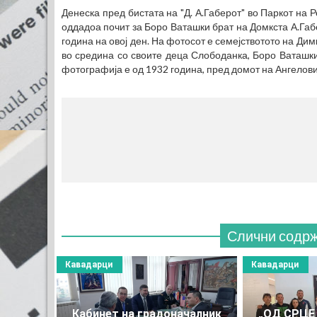
Денеска пред бистата на "Д. А.Габерот" во Паркот на 
оддадоа почит за Боро Ваташки брат на Домкста А.Габ
година на овој ден. На фотосот е семејствотото на Ди
во средина со своите деца Слободанка, Боро Ваташки,
фотографија е од 1932 година, пред домот на Ангелов
Слични содр
Кавадарци
Кавадарци
Кабинет на градоначалник
„ОД СРЦЕ