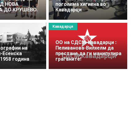
Д НОВА
поголема хигиена во
 ДО КРУШЕВО.
Кавадарци
Кавадарци
OO на СДСМ-Кавадарци :
ографии на
Пеливанова-Вилхелм да
-Есенска
престане да ги манипулира
1958 година
граѓаните!