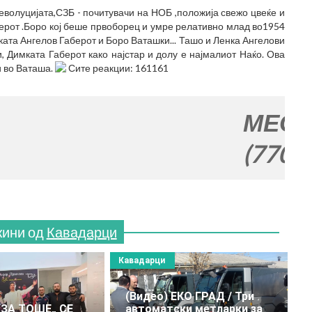
Револуцијата,СЗБ - почитувачи на НОБ ,положија свежо цвеќе и
ерот .Боро кој беше првоборец и умре релативно млад во1954
мката Ангелов Габерот и Боро Ваташки... Ташо и Ленка Ангелови
 Димката Габерот како најстар и долу е најмалиот Наќо. Ова
и во Ваташа.
Сите реакции: 161161
МЕСТО ЗА 
(770x120)
жини од
Кавадарци
Кавадарци
(Видео) EКО ГРАД / Три
 ЗА ТОШЕ„ СЕ
автоматски метларки за