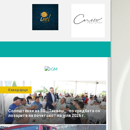
Кавадарци
Соопштение на ВВ ,,Тиквеш,, -по средбата со
лозарите на почетокот на јули 2026 г.