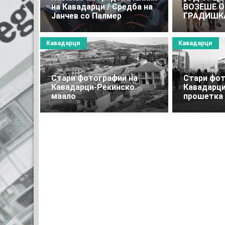
на Кавадарци / Средба на
ВОЗЕШЕ О
Јанчев со Палмер
ГРАДИШКА
Кавадарци
Кавадарци
Стари фотографии на
Стари фот
Кавадарци-Рекинско
Кавадарци
маало
прошетка 