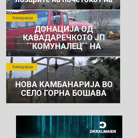
јули 2026 г.
Кавадарци
ДОНАЦИЈА ОД
КАВАДАРЕЧКОТО ЈП
``КОМУНАЛЕЦ`` НА
РОСОМАНСКОТО ЈАВНО
ПРЕТПРИЈАТИЕ ЗА
Кавадарци
КОМУНАЛНО УСЛУГИ
НОВА КАМБАНАРИЈА ВО
СЕЛО ГОРНА БОШАВА