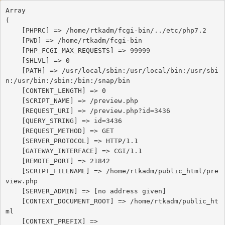
Array

(

    [PHPRC] => /home/rtkadm/fcgi-bin/../etc/php7.2

    [PWD] => /home/rtkadm/fcgi-bin

    [PHP_FCGI_MAX_REQUESTS] => 99999

    [SHLVL] => 0

    [PATH] => /usr/local/sbin:/usr/local/bin:/usr/sbi
n:/usr/bin:/sbin:/bin:/snap/bin

    [CONTENT_LENGTH] => 0

    [SCRIPT_NAME] => /preview.php

    [REQUEST_URI] => /preview.php?id=3436

    [QUERY_STRING] => id=3436

    [REQUEST_METHOD] => GET

    [SERVER_PROTOCOL] => HTTP/1.1

    [GATEWAY_INTERFACE] => CGI/1.1

    [REMOTE_PORT] => 21842

    [SCRIPT_FILENAME] => /home/rtkadm/public_html/pre
view.php

    [SERVER_ADMIN] => [no address given]

    [CONTEXT_DOCUMENT_ROOT] => /home/rtkadm/public_ht
ml

    [CONTEXT_PREFIX] => 
