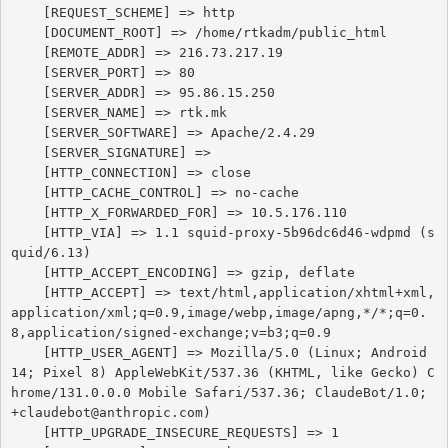
    [REQUEST_SCHEME] => http

    [DOCUMENT_ROOT] => /home/rtkadm/public_html

    [REMOTE_ADDR] => 216.73.217.19

    [SERVER_PORT] => 80

    [SERVER_ADDR] => 95.86.15.250

    [SERVER_NAME] => rtk.mk

    [SERVER_SOFTWARE] => Apache/2.4.29

    [SERVER_SIGNATURE] => 

    [HTTP_CONNECTION] => close

    [HTTP_CACHE_CONTROL] => no-cache

    [HTTP_X_FORWARDED_FOR] => 10.5.176.110

    [HTTP_VIA] => 1.1 squid-proxy-5b96dc6d46-wdpmd (s
quid/6.13)

    [HTTP_ACCEPT_ENCODING] => gzip, deflate

    [HTTP_ACCEPT] => text/html,application/xhtml+xml,
application/xml;q=0.9,image/webp,image/apng,*/*;q=0.
8,application/signed-exchange;v=b3;q=0.9

    [HTTP_USER_AGENT] => Mozilla/5.0 (Linux; Android 
14; Pixel 8) AppleWebKit/537.36 (KHTML, like Gecko) C
hrome/131.0.0.0 Mobile Safari/537.36; ClaudeBot/1.0; 
+claudebot@anthropic.com)

    [HTTP_UPGRADE_INSECURE_REQUESTS] => 1
