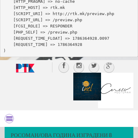
    [HTTP_PRAGMA] => no-cache

    [HTTP_HOST] => rtk.mk

    [SCRIPT_URI] => http://rtk.mk/preview.php

    [SCRIPT_URL] => /preview.php

    [FCGI_ROLE] => RESPONDER

    [PHP_SELF] => /preview.php

    [REQUEST_TIME_FLOAT] => 1786364928.0097

    [REQUEST_TIME] => 1786364928

РОСОМАН/ОВА ГОДИНА ИЗГРАДЕНИ 8