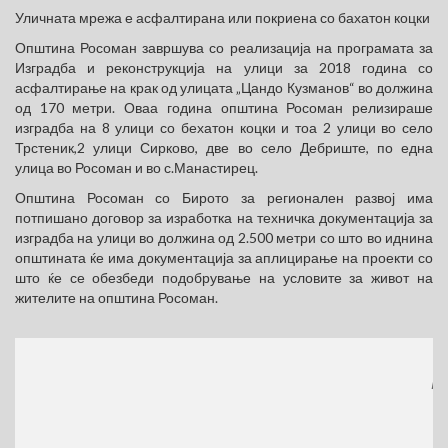
Уличната мрежа е асфалтирана или покриена со бахатон коцки
Општина Росоман завршува со реализација на програмата за
Изградба и реконструкција на улици за 2018 година со
асфалтирање на крак од улицата „Цандо Кузманов“ во должина
од 170 метри. Оваа година општина Росоман релизираше
изградба на 8 улици со бехатон коцки и тоа 2 улици во село
Трстеник,2 улици Сирково, две во село Дебриште, по една
улица во Росоман и во с.Манастирец.
Општина Росоман со Бирото за регионален развој има
потпишано договор за изработка на техничка документација за
изградба на улици во должина од 2.500 метри со што во иднина
општината ќе има документација за аплицирање на проекти со
што ќе се обезбеди подобрување на условите за живот на
жителите на општина Росоман.
МЕСТ
(770x