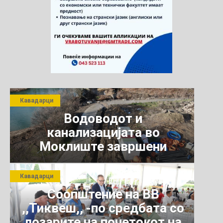
Кавадарци
Водоводот и
канализацијата во
Моклиште завршени
Кавадарци
Соопштение на ВВ
,,Тиквеш,, -по средбата со
лозарите на почетокот на