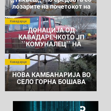
лозарите на почетокот на
јули 2026 г.
Кавадарци
ДОНАЦИЈА ОД
КАВАДАРЕЧКОТО ЈП
``КОМУНАЛЕЦ`` НА
РОСОМАНСКОТО ЈАВНО
ПРЕТПРИЈАТИЕ ЗА
Кавадарци
КОМУНАЛНО УСЛУГИ
НОВА КАМБАНАРИЈА ВО
СЕЛО ГОРНА БОШАВА