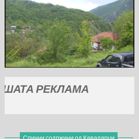
А РЕКЛАМА
Слични содржини од
Кавадарци