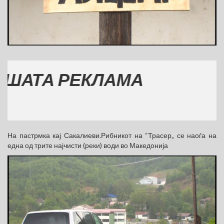
А РЕКЛАМА
На пастрмка кај Сакалиеви.Рибникот на “Трасер„ се наоѓа на
една од трите најчисти (реки) води во Македонија