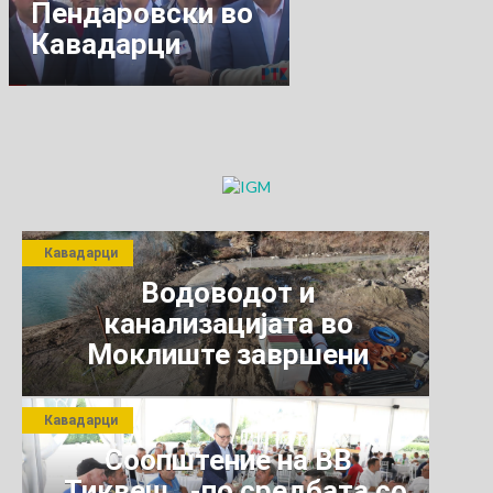
Пендаровски во
ШИРОКОПОЈАСЕН
Кавадарци
ИНТЕРНЕТ
Кавадарци
Водоводот и
канализацијата во
Моклиште завршени
Кавадарци
Соопштение на ВВ
,,Тиквеш,, -по средбата со