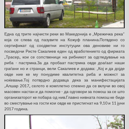
Една од трите најчисти реки во Македонија е „Мрежичка река“
која се слева од пазувите на Кожуф планина.Потвдено со
сертификат од соодветни инстутуции ова деновиве ни го
посведочи Ристе Сакалиев еден од вработението од фирмата
„Трасер„ кои се сопственици на рибникот за одгледување на
риба - пастрмка.За да пробаат пастрмка овде доаѓаат наши
граѓани но и странци, вели Сакалиев и додава: „Кој и да дојде
овде ние ке му понудиме квалитетна риба и можнст за
ноќевање.Тој потврдно додавца дека за манифестацијата
„Алшар 2017„ селото е комплетно спемно да се вклучи во овој
масовен настан и да помогне - да одговори за помош за се што
организаторот ке побара од нив.Главно нивната помош ке биде
во сместување на гости кои овде ке пристигнат на 9,10 и 11 јуни
2017 година.