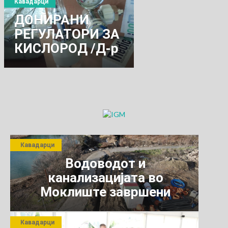
Кавадарци
ДОНИРАНИ
РЕГУЛАТОРИ ЗА
КИСЛОРОД /Д-р
КОЦЕВ / „ Голема
благодарност на
Дрекслрмајер“
Кавадарци
Водоводот и
канализацијата во
Моклиште завршени
Кавадарци