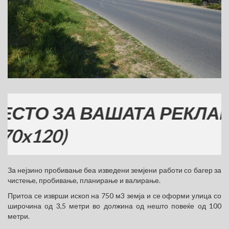
 ЗА ВАШАТА РЕКЛАМА
20)
За нејзино пробивање беа изведени земјени работи со багер за
чистење, пробивање, планирање и валирање.
Притоа се изврши ископ на 750 м3 земја и се оформи улица со
широчина од 3,5 метри во должина од нешто повеќе од 100
метри.