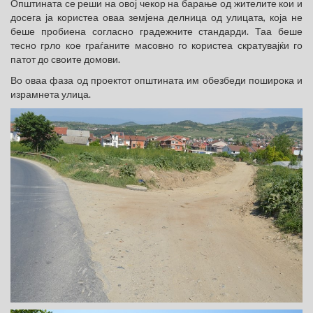
Општината се реши на овој чекор на барање од жителите кои и
досега ја користеа оваа земјена делница од улицата, која не
беше пробиена согласно градежните стандарди. Таа беше
тесно грло кое граѓаните масовно го користеа скратувајќи го
патот до своите домови.
Во оваа фаза од проектот општината им обезбеди поширока и
израмнета улица.