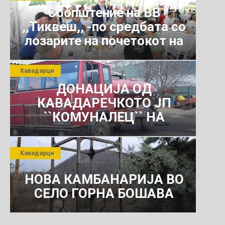
Соопштение на ВВ
,,Тиквеш,, -по средбата со
лозарите на почетокот на
јули 2026 г.
Кавадарци
ДОНАЦИЈА ОД
КАВАДАРЕЧКОТО ЈП
``КОМУНАЛЕЦ`` НА
РОСОМАНСКОТО ЈАВНО
ПРЕТПРИЈАТИЕ ЗА
Кавадарци
КОМУНАЛНО УСЛУГИ
НОВА КАМБАНАРИЈА ВО
СЕЛО ГОРНА БОШАВА