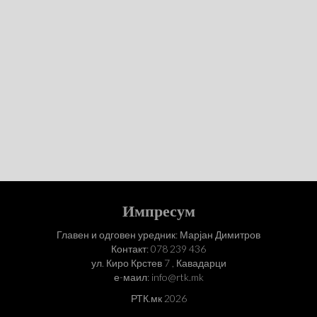
Импресум
Главен и одговен уредник: Марјан Димитров
Контакт: 078 239 436
ул. Киро Крстев 7 , Кавадарци
е-маил: info@rtk.mk
РТК.мк 2026