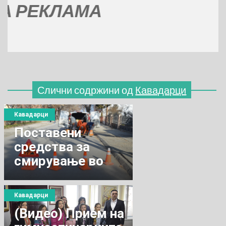
ЕКЛАМА
Слични содржини од
Кавадарци
Кавадарци
Поставени
средства за
смирување во
сообраќајот
Кавадарци
(Видео) Прием на