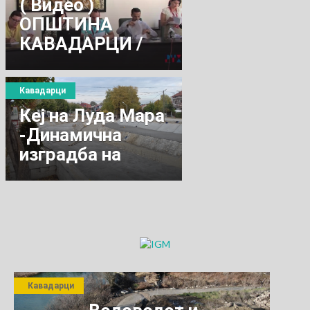
( Видео )
ОПШТИНА
КАВАДАРЦИ /
ЈАВНО
ИЗВЛЕКУВАЊЕ
Кавадарци
ЗА СУБВЕНЦИИ
Кеј на Луда Мара
ЗА ВЕЛOСИПЕД
-Динамична
изградба на
потегот до
мостот „Слога„
Кавадарци