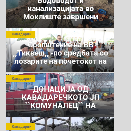
Водоводот и
канализацијата во
Моклиште завршени
Кавадарци
Соопштение на ВВ
,,Тиквеш,, -по средбата со
лозарите на почетокот на
јули 2026 г.
Кавадарци
ДОНАЦИЈА ОД
КАВАДАРЕЧКОТО ЈП
``КОМУНАЛЕЦ`` НА
РОСОМАНСКОТО ЈАВНО
ПРЕТПРИЈАТИЕ ЗА
Кавадарци
КОМУНАЛНО УСЛУГИ