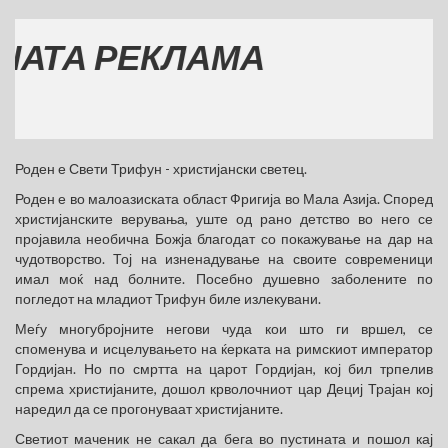
А РЕКЛАМА
Роден е Свети Трифун - христијански светец.
Роден е во малоазиската област Фригија во Мала Азија. Според
христијанските верувања, уште од рано детство во него се
пројавила необична Божја благодат со покажување на дар на
чудотворство. Тој на изненадување на своите современици
имал моќ над болните. Посебно душевно заболените по
погледот на младиот Трифун биле излекувани.
Меѓу многубројните негови чуда кои што ги вршел, се
споменува и исцелувањето на ќерката на римскиот император
Гордијан. Но по смртта на царот Гордијан, кој бил трпелив
спрема христијаните, дошол крволочниот цар Дециј Трајан кој
наредил да се прогонуваат христијаните.
Светиот маченик не сакал да бега во пустината и пошол кај