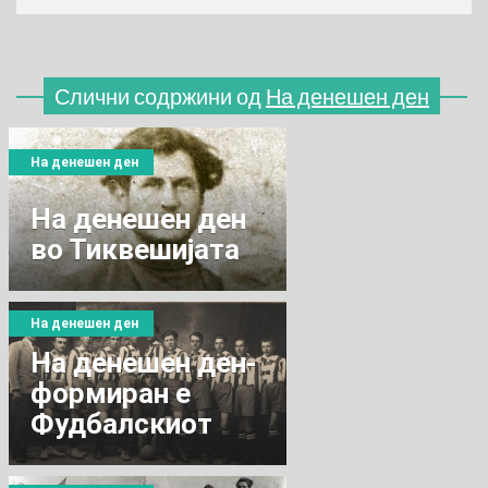
Слични содржини од
На денешен ден
На денешен ден
На денешен ден
во Тиквешијата
На денешен ден
На денешен ден-
формиран e
Фудбалскиот
клуб “Победа“.