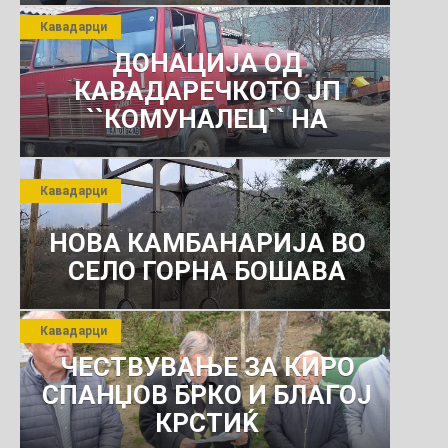
Кавадарци
ДОНАЦИЈА ОД
КАВАДАРЕЧКОТО ЈП
``КОМУНАЛЕЦ`` НА
РОСОМАНСКОТО ЈАВНО
ПРЕТПРИЈАТИЕ ЗА
Кавадарци
КОМУНАЛНО УСЛУГИ
НОВА КАМБАНАРИЈА ВО
СЕЛО ГОРНА БОШАВА
Кавадарци
ЧЕСТВУВАЊЕ ЗА КИРО
СПАНЏОВ БРКО И БЛАГОЈ
КРСТИЌ