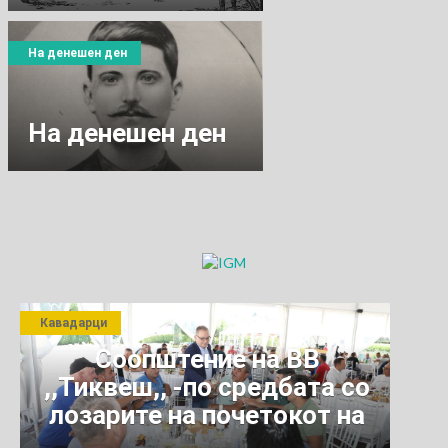
На денешен ден
На денешен ден
Кавадарци
Соопштение на ВВ
,,Тиквеш,, -по средбата со
лозарите на почетокот на
јули 2026 г.