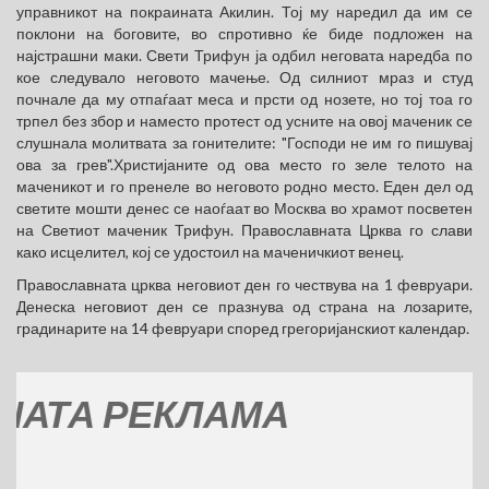
управникот на покраината Акилин. Тој му наредил да им се
поклони на боговите, во спротивно ќе биде подложен на
најстрашни маки. Свети Трифун ја одбил неговата наредба по
кое следувало неговото мачење. Од силниот мраз и студ
почнале да му отпаѓаат меса и прсти од нозете, но тој тоа го
трпел без збор и наместо протест од усните на овој маченик се
слушнала молитвата за гонителите: "Господи не им го пишувај
ова за грев".Христијаните од ова место го зеле телото на
маченикот и го пренеле во неговото родно место. Еден дел од
светите мошти денес се наоѓаат во Москва во храмот посветен
на Светиот маченик Трифун. Православната Црква го слави
како исцелител, кој се удостоил на маченичкиот венец.
Православната црква неговиот ден го чествува на 1 февруари.
Денеска неговиот ден се празнува од страна на лозарите,
градинарите на 14 февруари според грегоријанскиот календар.
А РЕКЛАМА