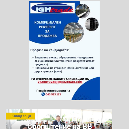
Кавадарци
Соопштение на ВВ