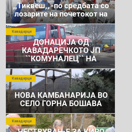
,,Тиквеш,, -по средбата со
лозарите на почетокот на
јули 2026 г.
Кавадарци
ДОНАЦИЈА ОД
КАВАДАРЕЧКОТО ЈП
``КОМУНАЛЕЦ`` НА
РОСОМАНСКОТО ЈАВНО
ПРЕТПРИЈАТИЕ ЗА
Кавадарци
КОМУНАЛНО УСЛУГИ
НОВА КАМБАНАРИЈА ВО
СЕЛО ГОРНА БОШАВА
Кавадарци
ЧЕСТВУВАЊЕ ЗА КИРО