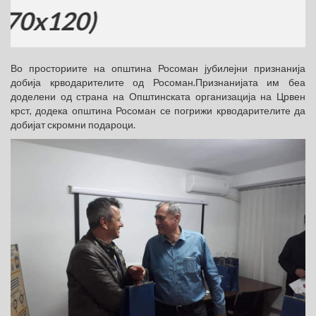
20)
Во просториите на општина Росоман јубилејни признанија
добија крводарителите од Росоман.Признанијата им беа
доделени од страна на Општинската организација на Црвен
крст, додека општина Росоман се погрижи крводарителите да
добијат скромни подароци.