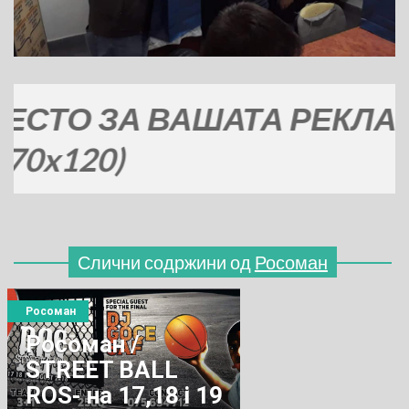
 ЗА ВАШАТА РЕКЛАМА
20)
Слични содржини од
Росоман
Росоман
Росоман /
STREET BALL
ROS- нa 17,18 i 19