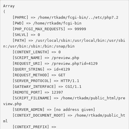
Array

(

    [PHPRC] => /home/rtkadm/fcgi-bin/../etc/php7.2

    [PWD] => /home/rtkadm/fcgi-bin

    [PHP_FCGI_MAX_REQUESTS] => 99999

    [SHLVL] => 0

    [PATH] => /usr/local/sbin:/usr/local/bin:/usr/sbi
n:/usr/bin:/sbin:/bin:/snap/bin

    [CONTENT_LENGTH] => 0

    [SCRIPT_NAME] => /preview.php

    [REQUEST_URI] => /preview.php?id=4129

    [QUERY_STRING] => id=4129

    [REQUEST_METHOD] => GET

    [SERVER_PROTOCOL] => HTTP/1.1

    [GATEWAY_INTERFACE] => CGI/1.1

    [REMOTE_PORT] => 12397

    [SCRIPT_FILENAME] => /home/rtkadm/public_html/pre
view.php

    [SERVER_ADMIN] => [no address given]

    [CONTEXT_DOCUMENT_ROOT] => /home/rtkadm/public_ht
ml

    [CONTEXT_PREFIX] => 
