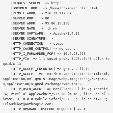
    [REQUEST_SCHEME] => http

    [DOCUMENT_ROOT] => /home/rtkadm/public_html

    [REMOTE_ADDR] => 216.73.217.89

    [SERVER_PORT] => 80

    [SERVER_ADDR] => 95.86.15.250

    [SERVER_NAME] => rtk.mk

    [SERVER_SOFTWARE] => Apache/2.4.29

    [SERVER_SIGNATURE] => 

    [HTTP_CONNECTION] => close

    [HTTP_CACHE_CONTROL] => no-cache

    [HTTP_X_FORWARDED_FOR] => 10.4.98.208

    [HTTP_VIA] => 1.1 squid-proxy-5b96dc6d46-d2lbk (s
quid/6.13)

    [HTTP_ACCEPT_ENCODING] => gzip, deflate

    [HTTP_ACCEPT] => text/html,application/xhtml+xml,
application/xml;q=0.9,image/webp,image/apng,*/*;q=0.
8,application/signed-exchange;v=b3;q=0.9

    [HTTP_USER_AGENT] => Mozilla/5.0 (Linux; Android 
14; Pixel 8) AppleWebKit/537.36 (KHTML, like Gecko) C
hrome/131.0.0.0 Mobile Safari/537.36; ClaudeBot/1.0; 
+claudebot@anthropic.com)

    [HTTP_UPGRADE_INSECURE_REQUESTS] => 1
