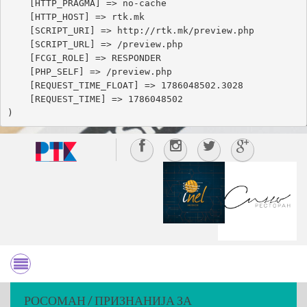
    [HTTP_PRAGMA] => no-cache

    [HTTP_HOST] => rtk.mk

    [SCRIPT_URI] => http://rtk.mk/preview.php

    [SCRIPT_URL] => /preview.php

    [FCGI_ROLE] => RESPONDER

    [PHP_SELF] => /preview.php

    [REQUEST_TIME_FLOAT] => 1786048502.3028

    [REQUEST_TIME] => 1786048502

РОСОМАН / ПРИЗНАНИЈА ЗА