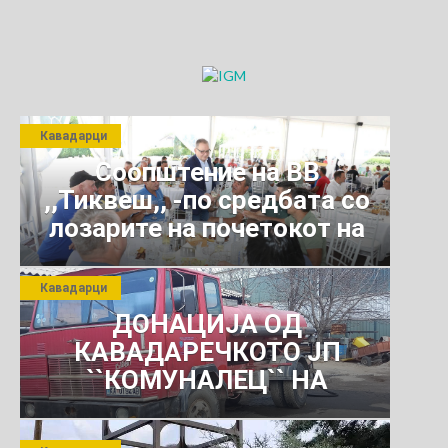
Кавадарци
Соопштение на ВВ
,,Тиквеш,, -по средбата со
лозарите на почетокот на
јули 2026 г.
Кавадарци
ДОНАЦИЈА ОД
КАВАДАРЕЧКОТО ЈП
``КОМУНАЛЕЦ`` НА
РОСОМАНСКОТО ЈАВНО
ПРЕТПРИЈАТИЕ ЗА