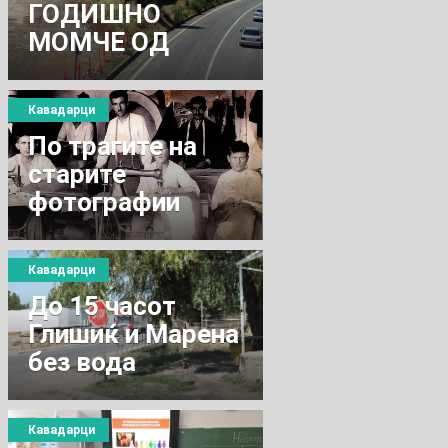
ГОДИШНО
МОМЧЕ ОД
КАВАДАРЦИ
Кавадарци
По трагите на
старите
фотографии
Кавадарци
До 15 часот
Глишиќ и Марена
без вода
Кавадарци