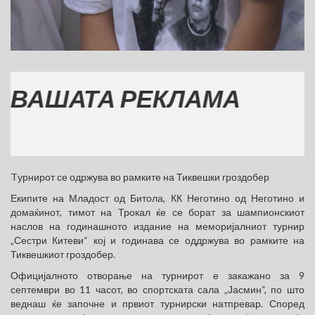
ШАТА РЕКЛАМА
Tурнирот се одржува во рамките на Тиквешки гроздобер
Екипите на Младост од Битола, КК Неготино од Неготино и
домаќинот, тимот на Трокал ќе се борат за шампионскиот
наслов на годинашното издание на меморијалниот турнир
„Сестри Китеви“ кој и годинава се оддржува во рамките на
Тиквешкиот гроздобер.
Официјалното отворање на турнирот е закажано за 9
септември во 11 часот, во спортската сала „Јасмин“, по што
веднаш ќе започне и првиот турнирски натпревар. Според