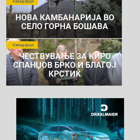
Кавадарци
КОМУНАЛНО УСЛУГИ
НОВА КАМБАНАРИЈА ВО
СЕЛО ГОРНА БОШАВА
Кавадарци
ЧЕСТВУВАЊЕ ЗА КИРО
СПАНЏОВ БРКО И БЛАГОЈ
КРСТИЌ