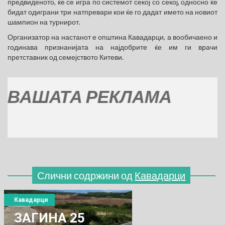
предвиденото, ќе се игра по системот секој со секој, односно ќе
бидат одиграни три натпревари кои ќе го дадат името на новиот
шампион на турнирот.
Организатор на настанот е општина Кавадарци, а вообичаено и
годинава признанијата на најдобрите ќе им ги врачи
претставник од семејството Китеви.
ШАТА РЕКЛАМА
Слични содржини од
Кавадарци
Кавадарци
ЗАГИНА 25