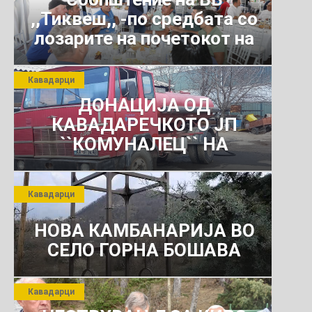
,,Тиквеш,, -по средбата со
лозарите на почетокот на
јули 2026 г.
Кавадарци
ДОНАЦИЈА ОД
КАВАДАРЕЧКОТО ЈП
``КОМУНАЛЕЦ`` НА
РОСОМАНСКОТО ЈАВНО
ПРЕТПРИЈАТИЕ ЗА
Кавадарци
КОМУНАЛНО УСЛУГИ
НОВА КАМБАНАРИЈА ВО
СЕЛО ГОРНА БОШАВА
Кавадарци