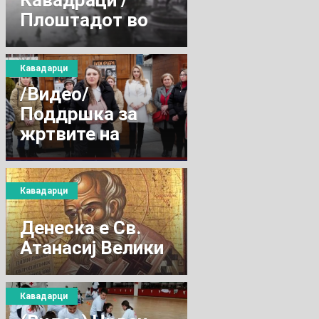
Кавадраци /
Плоштадот во
1953 година
Кавадарци
/Видео/
Поддршка за
жртвите на
семејно
насилство...
Кавадарци
Денеска е Св.
Атанасиј Велики
Кавадарци