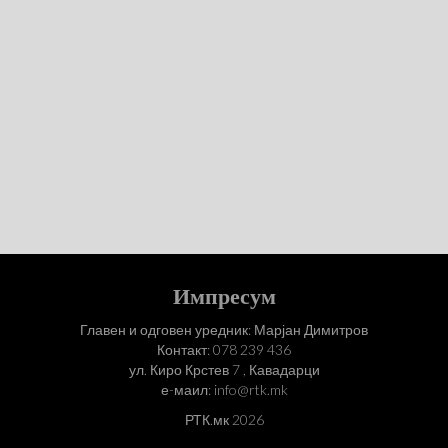
Импресум
Главен и одговен уредник: Марјан Димитров
Контакт: 078 239 436
ул. Киро Крстев 7 , Кавадарци
е-маил: info@rtk.mk
РТК.мк 2026