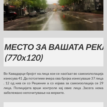
СТО ЗА ВАШАТА РЕКЛАМ
0x120)
Во Кавадарци бројот на лица кои се наоѓаат во самоизлолација
изнесува 41 .Да потсетиме вчера ова бројка изнесуваше 37 лица
. 12 од нив се со Решение а со изјава за самоизолација се 29
лица. Полицијата врши контроли кај овие лица .Засега нема
забележано непочитување на мерките.