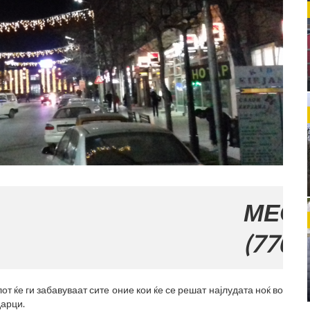
МЕСТО ЗА В
(770x120)
т ќе ги забавуваат сите оние кои ќе се решат најлудата ноќ во
дарци.