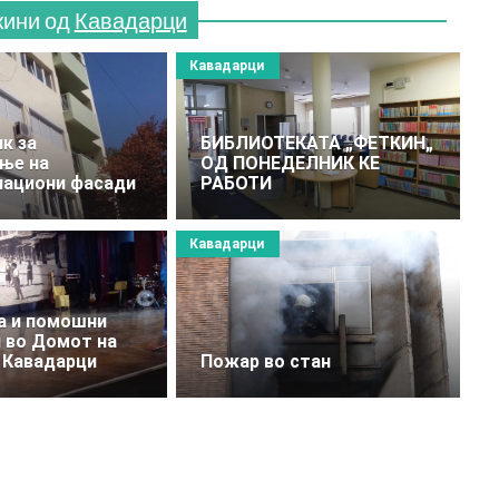
жини од
Кавадарци
Кавадарци
к за
БИБЛИОТЕКАТА „ФЕТКИН„
ње на
ОД ПОНЕДЕЛНИК КЕ
лациони фасади
РАБОТИ
Кавадарци
а и помошни
 во Домот на
 Кавадарци
Пожар во стан