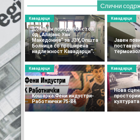
Слични содр
Кавадарци
Кавадарци
Дониран породилен стол
од „Алајанс Уан
Македонија“ за ЈЗУ„Општа
Јавен пови
Болница со проширена
поставува
надлежност Кавадарци“.
термоизо
Кавадарци
Кавадарци
Нова сцен
Kошарка:Фени индустри-
простории
Работнички 75-84
културата