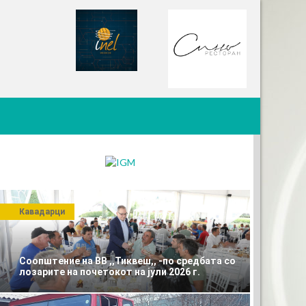
Кавадарци
Соопштение на ВВ ,,Тиквеш,, -по средбата со
лозарите на почетокот на јули 2026 г.