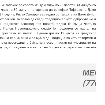
е започне во сабота, 31 декември во 22 часот и 30 минути со
 часот и 30 минути на сцената да се појави Тајфата на Димо
17 година, Ристо Самарџиев заедно со Тајфата на Димо Дулот
от регион, за потоа да следи традиционалното одбројување и
а градскиот плоштад прв новата година ќе им ја честита
р Панов. Новогодишното славје ќе продолжи со настап на
прослава, во петок, 30 декември во 12 часот на градскиот
шна храна, вино и ракија, а ден подоцна во истиот термин и
тска новогодишна бајка, која освен настап на учесниците на
д градот, ќе донесе и настап на бројни жонглери и маскоти кои
МЕСТО ЗА В
(770x120)