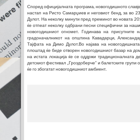
Според официјалната програма, новогодишното славје ќ
настап на Ристо Самарџиев и неговиот бенд, за во 23
Дулот. На неколку минути пред преминот во новата 20
ќе отпеат неколку одбрани песни специфични за наши
новогодишниот огномет. Годинава на присутните н
градоначалникот на општина Кавадарци, Александа
Тајфата на Димо Дулот.Во најава на новогодишната 
плоштад ќе биде отворен новогодишниот базар на дома
на истата локација ќе се оддржи традиционалната де
детскиот фестивал „Гроздоберче“ и балетските групи о
ќе го збогатат новогодишниот амбиент.