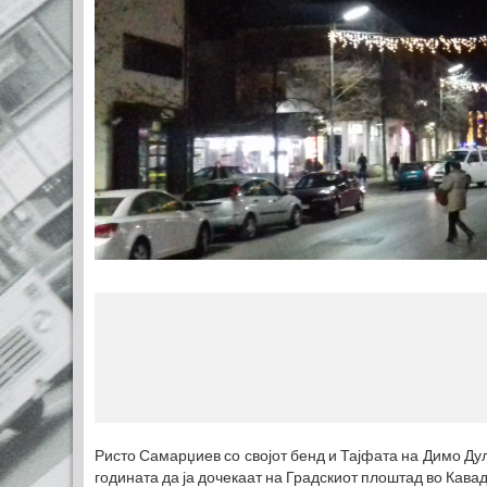
Ристо Самарџиев со својот бенд и Тајфата на Димо Дуло
годината да ја дочекаат на Градскиот плоштад во Кава