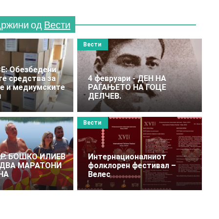
држини од
Вести
Вести
Е: Обезбедени
е средства за
4 февруари - ДЕН НА
е и медиумските
РАЃАЊЕТО НА ГОЦЕ
и
ДЕЛЧЕВ.
Вести
ДР. БОШКО ИЛИЕВ
Интернационалниот
 ДВА МАРАТОНИ
фолклорен фестивал –
НА
Велес