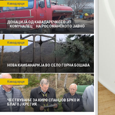
Кавадарци
ДОНАЦИЈА ОД КАВАДАРЕЧКОТО ЈП
``КОМУНАЛЕЦ`` НА РОСОМАНСКОТО ЈАВНО
ПРЕТПРИЈАТИЕ ЗА КОМУНАЛНО УСЛУГИ
Кавадарци
НОВА КАМБАНАРИЈА ВО СЕЛО ГОРНА БОШАВА
Кавадарци
ЧЕСТВУВАЊЕ ЗА КИРО СПАНЏОВ БРКО И
БЛАГОЈ КРСТИЌ
СТО ЗА ВАШАТА РЕКЛАМ