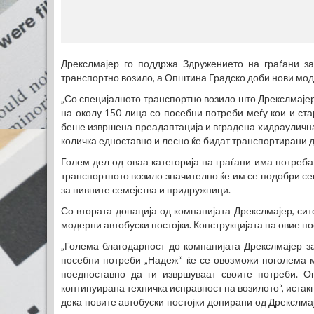
Дрекслмајер го поддржа Здружението на граѓани за
транспортно возило, а Општина Градско доби нови мод
„Со специјалното транспортно возило што Дрекслмаје
на околу 150 лица со посебни потреби меѓу кои и ст
беше извршена преадаптација и вградена хидраулична
количка едноставно и лесно ќе бидат транспортирани 
Голем дел од оваа категорија на граѓани има потреб
транспортното возило значително ќе им се подобри с
за нивните семејства и придружници.
Со втората донација од компанијата Дрекслмајер, сит
модерни автобуски постојки. Конструкцијата на овие пос
„Голема благодарност до компанијата Дрекслмајер з
посебни потреби „Надеж“ ќе се овозможи поголема м
поедноставно да ги извршуваат своите потреби. 
континуирана техничка исправност на возилото“, истак
дека новите автобуски постојки донирани од Дрекслмај