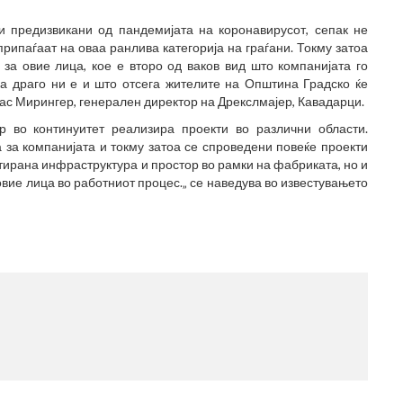
и предизвикани од пандемијата на коронавирусот, сепак не
рипаѓаат на оваа ранлива категорија на граѓани. Токму затоа
за овие лица, кое е второ од ваков вид што компанијата го
ка драго ни е и што отсега жителите на Општина Градско ќе
укас Мирингер, генерален директор на Дрекслмајер, Кавадарци.
р во континуитет реализира проекти во различни области.
 за компанијата и токму затоа се спроведени повеќе проекти
тирана инфраструктура и простор во рамки на фабриката, но и
вие лица во работниот процес.„ се наведува во известувањето
МЕ
(77