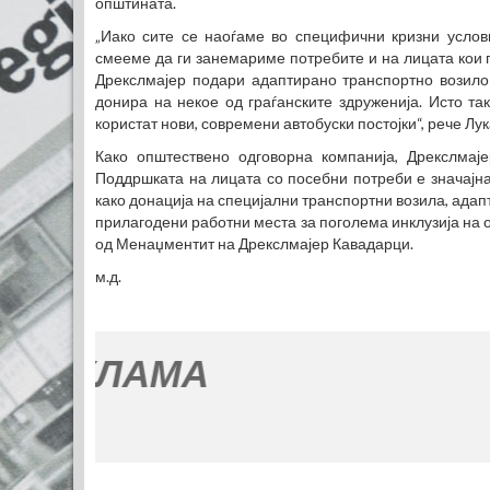
општината.
„Иако сите се наоѓаме во специфични кризни услов
смееме да ги занемариме потребите и на лицата кои п
Дрекслмајер подари адаптирано транспортно возило 
донира на некое од граѓанските здруженија. Исто та
користат нови, современи автобуски постојки“, рече Л
Како општествено одговорна компанија, Дрекслмаје
Поддршката на лицата со посебни потреби е значајна
како донација на специјални транспортни возила, адап
прилагодени работни места за поголема инклузија на о
од Менаџментит на Дрекслмајер Кавадарци.
м.д.