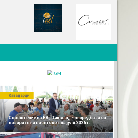
Кавадарци
Соопштение на ВВ ,,Тиквеш,, -по средбата со
лозарите на почетокот на јули 2026 г.