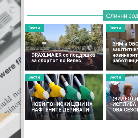
Слични со
Вести
Вести
ЗНМ и ОБС
заштитнит
DRӒXLMAIER со поддршка
новинарит
за спортот во Велес
работниц
Вести
Вести
(ВИДЕО) 
НОВИ ПОНИСКИ ЦЕНИ НА
ИСПЛИВА
НАФТЕНИТЕ ДЕРИВАТИ
ОВА СЕЗО