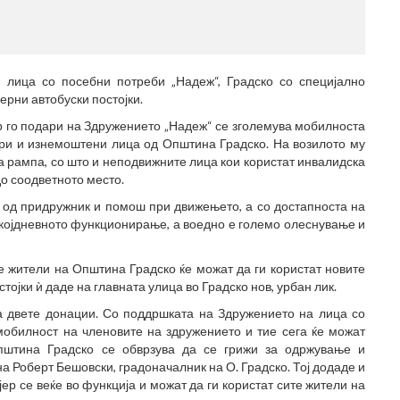
(77
 лица со посебни потреби „Надеж“, Градско со специјално
ерни автобуски постојки.
р го подари на Здружението „Надеж“ се зголемува мобилноста
ари и изнемоштени лица од Општина Градско. На возилото му
 рампа, со што и неподвижните лица кои користат инвалидска
до соодветното место.
а од придружник и помош при движењето, а со достапноста на
екојдневното функционирање, а воедно е големо олеснување и
е жители на Општина Градско ќе можат да ги користат новите
тојки ѝ даде на главната улица во Градско нов, урбан лик.
а двете донации. Со поддршката на Здружението на лица со
обилност на членовите на здружението и тие сега ќе можат
Општина Градско се обврзува да се грижи за одржување и
на Роберт Бешовски, градоначалник на О. Градско. Тој додаде и
ер се веќе во функција и можат да ги користат сите жители на