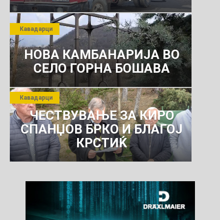
РОСОМАНСКОТО ЈАВНО
ПРЕТПРИЈАТИЕ ЗА
Кавадарци
КОМУНАЛНО УСЛУГИ
НОВА КАМБАНАРИЈА ВО
СЕЛО ГОРНА БОШАВА
Кавадарци
ЧЕСТВУВАЊЕ ЗА КИРО
СПАНЏОВ БРКО И БЛАГОЈ
КРСТИЌ