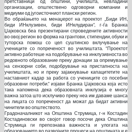
претставници од општини, училишта, невладини
организации, општествено одговорни компании и
медиуми од југоисточниот плански регион.
Во обраќањето на менаџерот на проектот „Биди ИН,
биди ИНклузивен, биди ИНклудиран“, г-ѓа Бранка
Џајковска беа презентирани спроведените активности
во овој регион во форма на грантови, стипендии, обуки и
туторска помош со цел суштинско вклучување на
учениците со попреченост во училиштата. “Проектот
активно работеше на подобрување на инклузивноста во
редовното образование преку донации за опремување
на сензорни соби, подобрување на пристапноста на
училиштата, но и преку зајакнување капацитетите на
наставниот кадар за работа со учениците со посебни
образовни потреби.” изјави Бранка Џајковска која исто
така напомена дека образовната инклузија е многу
важна затоа што исклучиво преку неа им даваме шанса
на лицата со попреченост да можат да бидат активни
чинители во општеството.
Градоначалникот на Општина Струмица, г-н Костадин
Костадиновски во својот говор посочи дека Општина
Струмица ги препознава важноста и улогата на
образованието во развојните процеси на општината и е