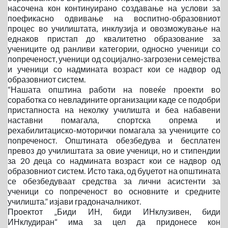
насочена кон континуирано создавање на услови за
поефикасно одвивање на воспитно-образовниот
процес во училиштата, инклузија и овозможување на
еднаков пристап до квалитетно образование за
учениците од ранливи категории, односно ученици со
попреченост, ученици од социјално-загрозени семејства
и ученици со надмината возраст кои се надвор од
образовниот систем.
“Нашата општина работи на повеќе проекти во
соработка со невладините организации каде се подобри
пристапноста на неколку училишта и беа набавени
наставни помагала, спортска опрема и
рехабилитациско-моторички помагала за учениците со
попреченост. Општината обезбедува и бесплатен
превоз до училиштата за овие ученици, но и стипендии
за 20 деца со надмината возраст кои се надвор од
образовниот систем. Исто така, од буџетот на општината
се обезбедуваат средства за лични асистенти за
ученици со попреченост во основните и средните
училишта.” изјави градоначалникот.
Проектот „Биди ИН, биди ИНклузивен, биди
ИНклудиран“ има за цел да придонесе кон