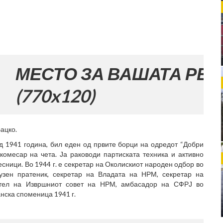
ТО ЗА ВАШАТА РЕКЛАМА
x120)
ацко.
од 1941 година, бил еден од првите борци на одредот “Добри
 комесар на чета. Ја раководи партиската техника и активно
сници. Во 1944 г. е секретар на Околискиот народен одбор во
узен пратеник, секретар на Владата на НРМ, секретар на
тел на Извршниот совет на НРМ, амбасадор на СФРЈ во
нска споменица 1941 г.