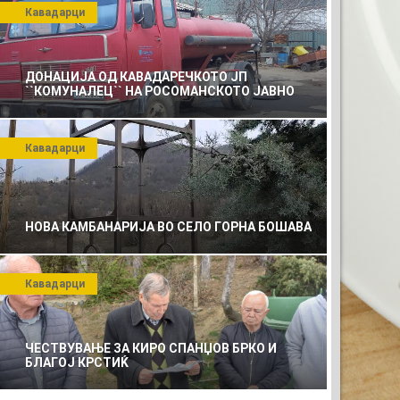
Кавадарци
ДОНАЦИЈА ОД КАВАДАРЕЧКОТО ЈП
``КОМУНАЛЕЦ`` НА РОСОМАНСКОТО ЈАВНО
ПРЕТПРИЈАТИЕ ЗА КОМУНАЛНО УСЛУГИ
Кавадарци
НОВА КАМБАНАРИЈА ВО СЕЛО ГОРНА БОШАВА
Кавадарци
ЧЕСТВУВАЊЕ ЗА КИРО СПАНЏОВ БРКО И
БЛАГОЈ КРСТИЌ