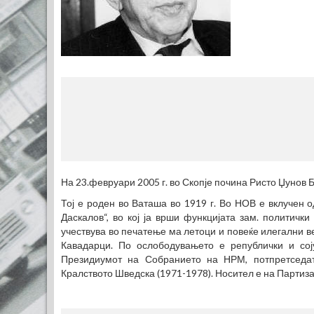
МЕС
(770
На 23.февруари 2005 г. во Скопје почина Ристо Џунов Б
Тој е роден во Ваташа во 1919 г. Во НОВ е вклучен 
Даскалов“, во кој ја врши функцијата зам. политички
учествува во печатење ма летоци и повеќе илегални ве
Кавадарци. По ослободувањето е републички и сој
Президиумот на Собранието на НРМ, потпретседа
Кралството Шведска (1971-1978). Носител е на Партиза