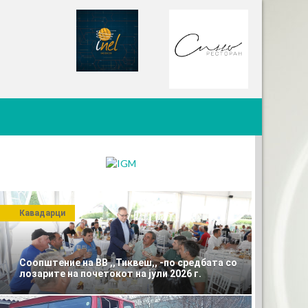
Кавадарци
Соопштение на ВВ ,,Тиквеш,, -по средбата со
лозарите на почетокот на јули 2026 г.