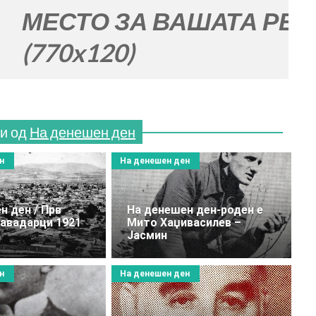
ТО ЗА ВАШАТА РЕКЛАМА
x120)
и од
На денешен ден
н
На денешен ден
н ден / Прв
На денешен ден-роден е
Кавадарци 1921
Мито Хаџивасилев –
Јасмин
н
На денешен ден