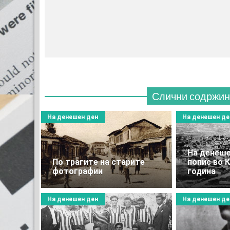
МЕС
(770
Слични содржин
На денешен ден
На денешен де
На денеше
По трагите на старите
попис во 
фотографии
година
На денешен ден
На денешен де