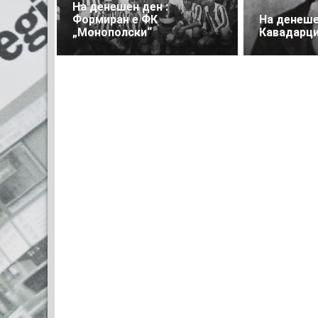
На денешен ден :
Формиран е ФК
На денеше
„Монополски“
Кавадарц