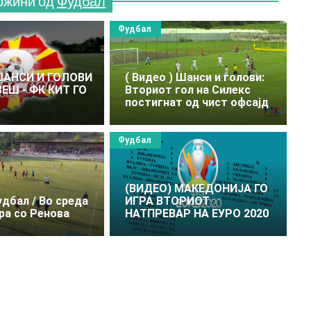
ржини од
Фудбал
Фудбал
 ШАНСИ И ГОЛОВИ
( Видео ) Шанси и голови:
ВЕШ - ФК КИТ ГО
Вториот гол на Силекс
постигнат од чист офсајд
Фудбал
(ВИДЕО) МАКЕДОНИЈА ГО
удбал / Во среда
ИГРА ВТОРИОТ
ра со Ренова
НАТПРЕВАР НА ЕУРО 2020