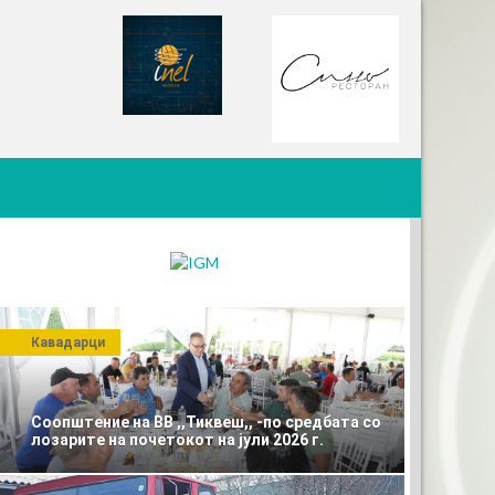
Кавадарци
Соопштение на ВВ ,,Тиквеш,, -по средбата со
лозарите на почетокот на јули 2026 г.