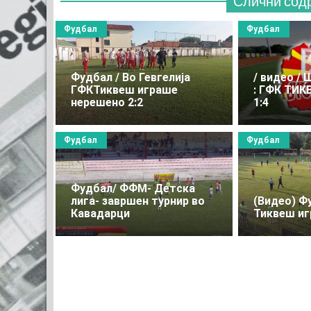
Слични сод
Фудбал
Фудбал
Фудбал / Во Гевгелија
/ видео /
ГФКТиквеш играше
: ГФК ТИК
нерешено 2:2
1:4
Фудбал
Фудбал
Фудбал/ ФФМ- Детскa
лига- завршен турнир во
(Видео) Ф
Кавадарци
Тиквеш иг