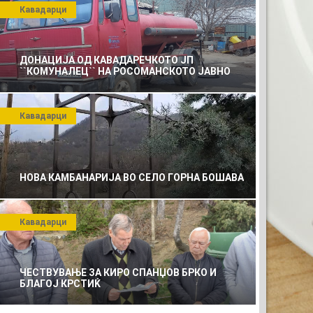
Кавадарци
ДОНАЦИЈА ОД КАВАДАРЕЧКОТО ЈП
``КОМУНАЛЕЦ`` НА РОСОМАНСКОТО ЈАВНО
ПРЕТПРИЈАТИЕ ЗА КОМУНАЛНО УСЛУГИ
Кавадарци
А
НОВА КАМБАНАРИЈА ВО СЕЛО ГОРНА БОШАВА
Кавадарци
ЧЕСТВУВАЊЕ ЗА КИРО СПАНЏОВ БРКО И
БЛАГОЈ КРСТИЌ