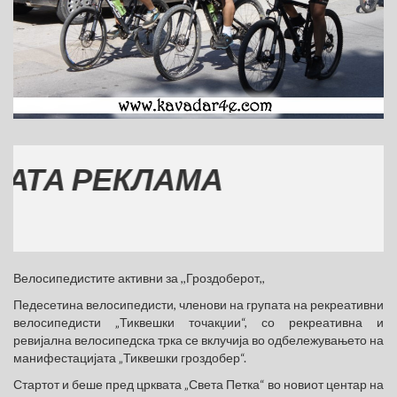
 РЕКЛАМА
Велосипедистите активни за ,,Гроздоберот,,
Педесетина велосипедисти, членови на групата на рекреативни
велосипедисти „Тиквешки точакџии“, со рекреативна и
ревијална велосипедска трка се вклучија во одбележувањето на
манифестацијата „Тиквешки гроздобер“.
Стартот и беше пред црквата „Света Петка“ во новиот центар на