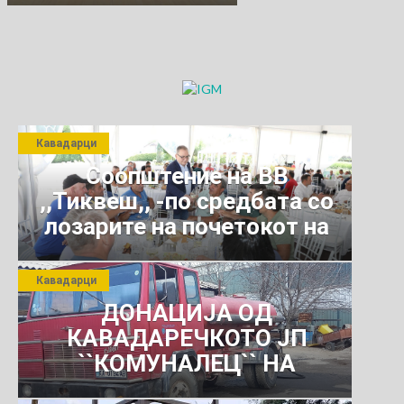
Кавадарци
Соопштение на ВВ
,,Тиквеш,, -по средбата со
лозарите на почетокот на
јули 2026 г.
Кавадарци
ДОНАЦИЈА ОД
КАВАДАРЕЧКОТО ЈП
``КОМУНАЛЕЦ`` НА
РОСОМАНСКОТО ЈАВНО