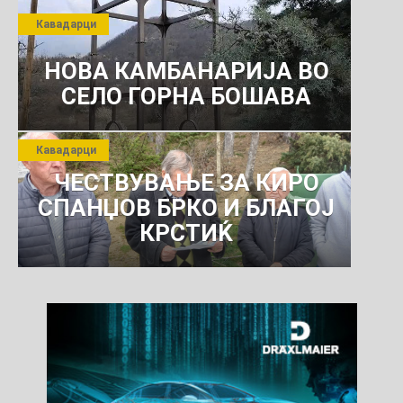
ПРЕТПРИЈАТИЕ ЗА
Кавадарци
КОМУНАЛНО УСЛУГИ
НОВА КАМБАНАРИЈА ВО
СЕЛО ГОРНА БОШАВА
Кавадарци
ЧЕСТВУВАЊЕ ЗА КИРО
СПАНЏОВ БРКО И БЛАГОЈ
КРСТИЌ