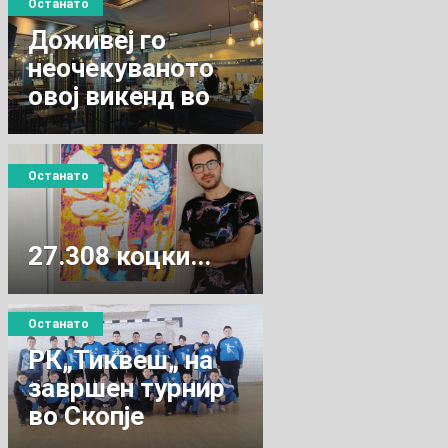
Останато
Доживеј го
неочекуваното
овој викенд во
Кавадарци!
Останато
27.308 коцки...
Останато
РК„Тиквеш„ на
завршен турнир
во Скопје