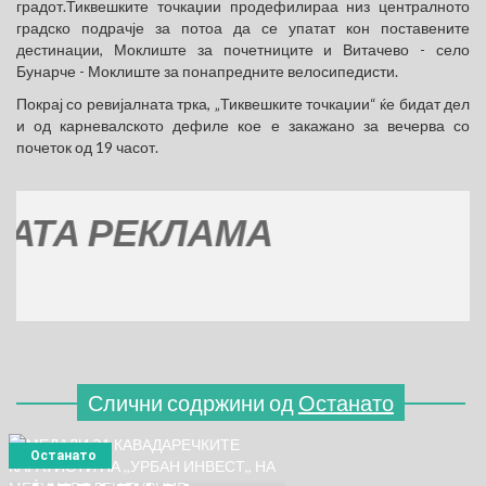
градот.Тиквешките точкаџии продефилираа низ централното
градско подрачје за потоа да се упатат кон поставените
дестинации, Моклиште за почетниците и Витачево - село
Бунарче - Моклиште за понапредните велосипедисти.
Покрај со ревијалната трка, „Тиквешките точкаџии“ ќе бидат дел
и од карневалското дефиле кое е закажано за вечерва со
почеток од 19 часот.
 РЕКЛАМА
Слични содржини од
Останато
Останато