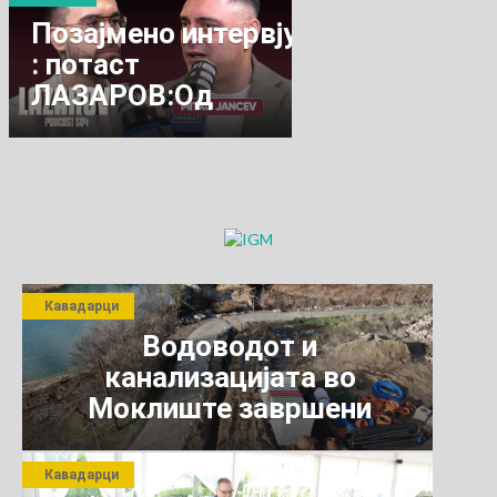
Позајмено интервју
: потаст
ЛАЗАРОВ:Од
скромно семејство
до успешен
бизнисмен...МИТКО
ЈАНЧЕВ
Кавадарци
Водоводот и
канализацијата во
Моклиште завршени
Кавадарци