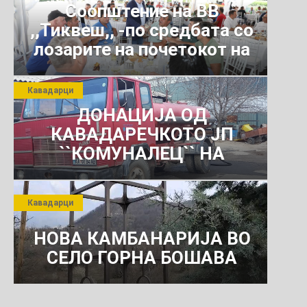
Соопштение на ВВ
,,Тиквеш,, -по средбата со
лозарите на почетокот на
јули 2026 г.
Кавадарци
ДОНАЦИЈА ОД
КАВАДАРЕЧКОТО ЈП
``КОМУНАЛЕЦ`` НА
РОСОМАНСКОТО ЈАВНО
ПРЕТПРИЈАТИЕ ЗА
Кавадарци
КОМУНАЛНО УСЛУГИ
НОВА КАМБАНАРИЈА ВО
СЕЛО ГОРНА БОШАВА