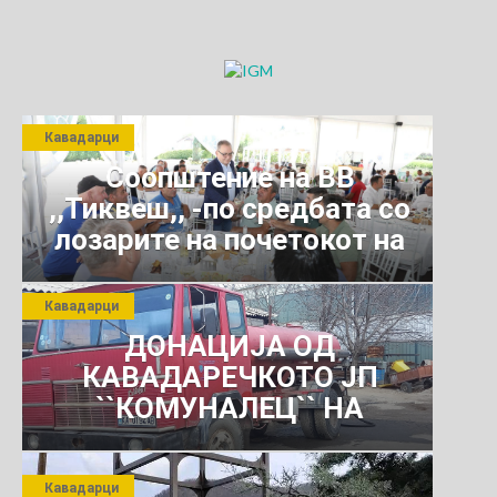
консулмирање на
алкохол
Кавадарци
Соопштение на ВВ
,,Тиквеш,, -по средбата со
лозарите на почетокот на
јули 2026 г.
Кавадарци
ДОНАЦИЈА ОД
КАВАДАРЕЧКОТО ЈП
``КОМУНАЛЕЦ`` НА
РОСОМАНСКОТО ЈАВНО
ПРЕТПРИЈАТИЕ ЗА
Кавадарци