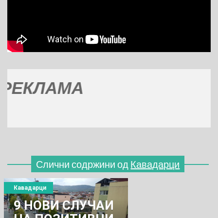
КЛАМА
Слични содржини од
Кавадарци
Кавадарци
9 НОВИ СЛУЧАИ