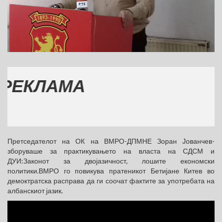
КЛАМА
Претседателот на ОК на ВМРО-ДПМНЕ Зоран Јованчев-
зборуваше за практикувањето на власта на СДСМ и
ДУИ:Законот за двојазичност, лошите економски
политики.ВМРО го повикува пратеникот Бетијане Китев во
демоктратска расправа да ги соочат фактите за употребата на
албанскиот јазик.