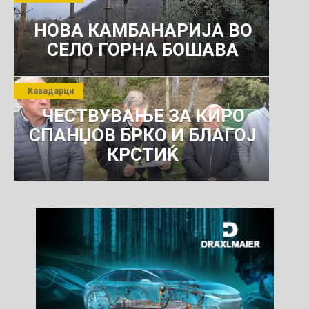
КОМУНАЛНО УСЛУГИ
НОВА КАМБАНАРИЈА ВО
СЕЛО ГОРНА БОШАВА
Кавадарци
ЧЕСТВУВАЊЕ ЗА КИРО
СПАНЏОВ БРКО И БЛАГОЈ
КРСТИЌ