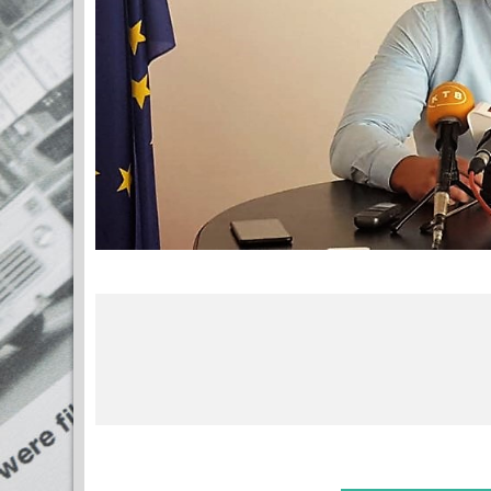
МЕ
(77