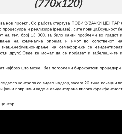
0x120)
ва нов проект . Со работа стартува ПОВИКУВАЧКИ ЦЕНТАР (
но процесуира-и реализира (решава) , сите повици.Всушност ќе
т на тел. број 13 300, за било какви проблеми во градот и
тување на комунална опрема и имот во сопственот на
и знаци,нефукционирање на семафори,ке се eвидентираат
от,и друго).Овде ке можат да се пријават и забелешките и
т најбрзо што може , без погоолеми бирократски процедури-
следат со контрола со видео надзор, засега 20-тина локации во
и и јавни површини каде е евидентирана висока фрекфентност
 центар.