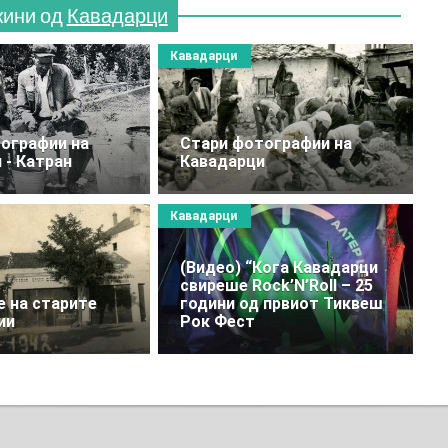
жини од
Кавадарци
Кавадарци
ографии на
Стари фотографии на
 - Катран
Кавадарци
Кавадарци
(Видео) “Кога Кавадарци
свиреше Rock’N’Roll – 25
е на старите
години од првиот Тиквеш
ии
Рок Фест