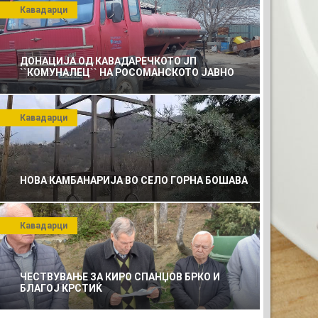
Кавадарци
ДОНАЦИЈА ОД КАВАДАРЕЧКОТО ЈП
``КОМУНАЛЕЦ`` НА РОСОМАНСКОТО ЈАВНО
ПРЕТПРИЈАТИЕ ЗА КОМУНАЛНО УСЛУГИ
Кавадарци
НОВА КАМБАНАРИЈА ВО СЕЛО ГОРНА БОШАВА
Кавадарци
ЧЕСТВУВАЊЕ ЗА КИРО СПАНЏОВ БРКО И
А
БЛАГОЈ КРСТИЌ