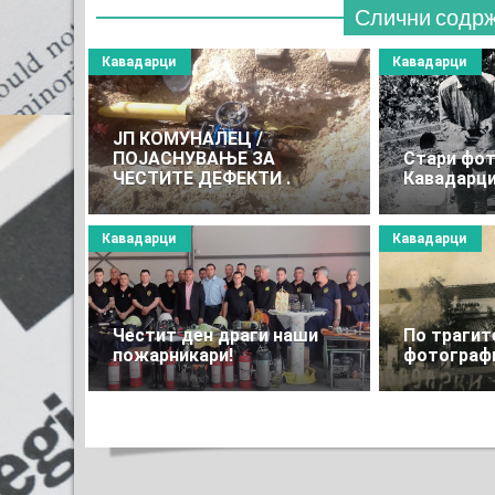
Слични содр
Кавадарци
Кавадарци
JП КОМУНАЛЕЦ /
ПОЈАСНУВАЊЕ ЗА
Стари фот
ЧЕСТИТЕ ДЕФЕКТИ .
Кавадарци
Кавадарци
Кавадарци
Честит ден драги наши
По трагит
пожарникари!
фотограф