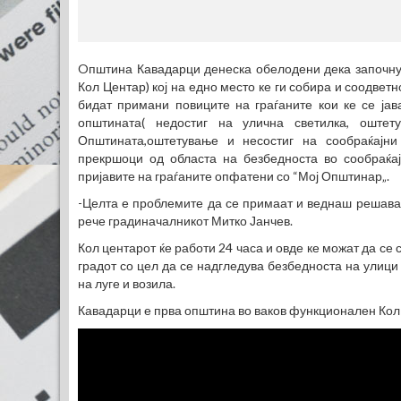
(77
Oпштина Кавадарци денеска обелодени дека започну
Кол Центар) кој на едно место ке ги собира и соодвет
бидат примани повиците на граѓаните кои ке се јава
општината( недостиг на улична светилка, оште
Општината,оштетување и несостиг на сообраќајн
прекршоци од областа на безбедноста во сообраќај
пријавите на граѓаните опфатени со “Мој Општинар„.
-Целта е проблемите да се примаат и веднаш решаваа
рече градиначалникот Митко Јанчев.
Кол центарот ќе работи 24 часа и овде ке можат да се 
градот со цел да се надгледува безбедноста на улиц
на луге и возила.
Кавадарци е прва општина во ваков функционален Кол