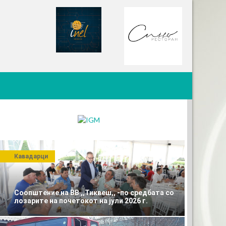
Кавадарци
Соопштение на ВВ ,,Тиквеш,, -по средбата со
лозарите на почетокот на јули 2026 г.