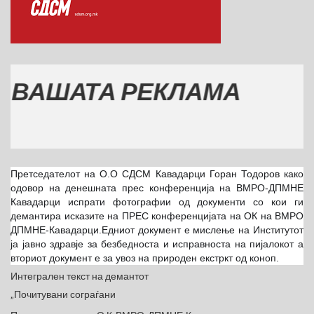
ШАТА РЕКЛАМА
Претседателот на О.О СДСМ Кавадарци Горан Тодоров како
одовор на денешната прес конференција на ВМРО-ДПМНЕ
Кавадарци испрати фотографии од документи со кои ги
демантира исказите на ПРЕС конференцијата на ОК на ВМРО
ДПМНЕ-Кавадарци.Едниот документ е мислење на Институтот
ја јавно здравје за безбедноста и исправноста на пијалокот а
вториот документ е за увоз на природен екстркт од коноп.
Интегрален текст на демантот
„Почитувани сограѓани