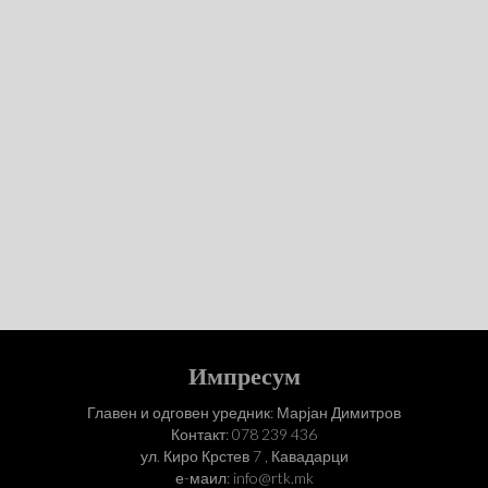
Импресум
Главен и одговен уредник: Марјан Димитров
Контакт: 078 239 436
ул. Киро Крстев 7 , Кавадарци
е-маил: info@rtk.mk