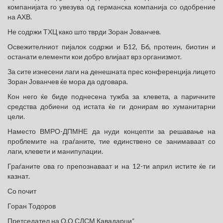
компанијата го увезува од германска компанија со одобрение
на АХВ.
Не содржи ТХЦ како што тврди Зоран Јованчев.
Освежителниот пијалок содржи и Б12, Б6, протеин, биотин и
останати елементи кои добро влијаат врз организмот.
За сите изнесени лаги на денешната прес конференција лицето
Зоран Јованчев ќе мора да одговара.
Кон него ќе биде поднесена тужба за клевета, а паричните
средства добиени од истата ќе ги донирам во хуманитарни
цели.
Наместо ВМРО-ДПМНЕ да нуди концепти за решавање на
проблемите на граѓаните, тие единствено се занимаваат со
лаги, клевети и манипулации.
Граѓаните ова го препознаваат и на 12-ти април истите ќе ги
казнат.
Со почит
Горан Тодоров
Претседател на О.О СДСМ Кавадарци“