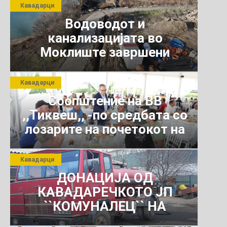
Кавадарци
Водоводот и
канализацијата во
Моклиште завршени
Кавадарци
Соопштение на ВВ
,,Тиквеш,, -по средбата со
лозарите на почетокот на
јули 2026 г.
Кавадарци
ДОНАЦИЈА ОД
КАВАДАРЕЧКОТО ЈП
``КОМУНАЛЕЦ`` НА
РОСОМАНСКОТО ЈАВНО