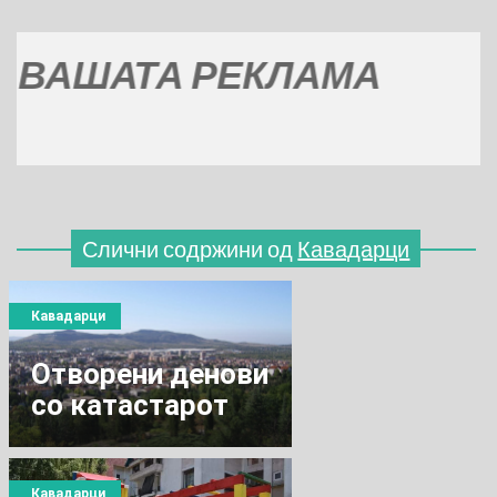
ШАТА РЕКЛАМА
Слични содржини од
Кавадарци
Кавадарци
Отворени денови
со катастарот
Кавадарци