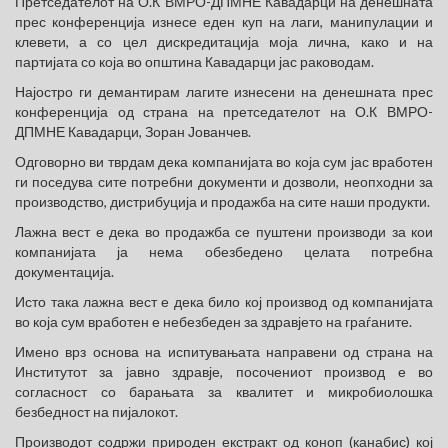
Претседателот на О.К ВМРО-ДПМНЕ Кавадарци на денешната
прес конференција изнесе еден куп на лаги, манипулации и
клевети, а со цел дискредитација моја лична, како и на
партијата со која во општина Кавадарци јас раководам.
Најостро ги демантирам лагите изнесени на денешната прес
конференција од страна на претседателот на О.К ВМРО-
ДПМНЕ Кавадарци, Зоран Јованчев.
Одговорно ви тврдам дека компанијата во која сум јас вработен
ги поседува сите потребни документи и дозволи, неопходни за
производство, дистрибуција и продажба на сите наши продукти.
Лажна вест е дека во продажба се пуштени производи за кои
компанијата ја нема обезбедено целата потребна
документација.
Исто така лажна вест е дека било кој производ од компанијата
во која сум вработен е небезбеден за здравјето на граѓаните.
Имено врз основа на испитувањата направени од страна на
Институтот за јавно здравје, посочениот производ е во
согласност со барањата за квалитет и микробиолошка
безбедност на пијалокот.
Производот содржи природен екстракт од коноп (канабис) кој