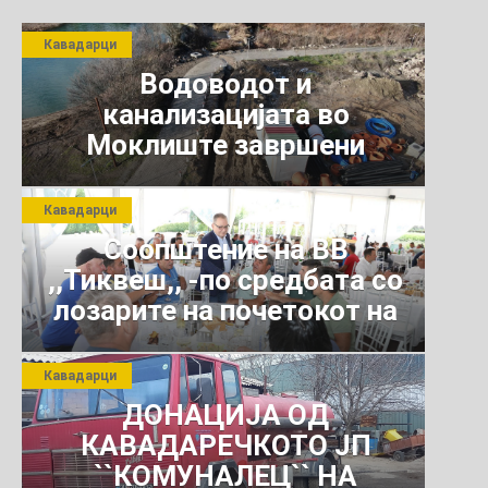
Кавадарци
Водоводот и
канализацијата во
Моклиште завршени
Кавадарци
Соопштение на ВВ
,,Тиквеш,, -по средбата со
лозарите на почетокот на
јули 2026 г.
Кавадарци
ДОНАЦИЈА ОД
КАВАДАРЕЧКОТО ЈП
``КОМУНАЛЕЦ`` НА