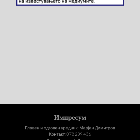
Импресум
Главен и одговен уредник: Марјан Димитров
Контакт: 078 239 436