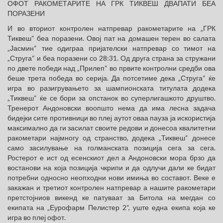
ОФОТ РАКОМЕТАРИТЕ НА ГРК ТИКВЕШ ДВАПАТИ БЕА
ПОРАЗЕНИ
И во вториот контролен натпревар ракометарите на „ГРК
Тиквеш“ беа поразени. Овој пат на домашен терен во салата
„Јасмин“ тие одиграа пријателски натпревар со тимот на
„Струга“ и беа поразени со 28:31. Од друга страна за стружани
по двете победи над „Прилеп“ во првите контролни средби ова
беше трета победа во серија. Да потсетиме дека „Струга“ ќе
игра во разигрувањето за шампионската титулата додека
„Тиквеш“ ќе се бори за опстанок во суперлигашкото друштво.
Тренерот Андоновски воопшто нема да има лесна задача
бидејки сите противници во плеј аутот оваа пауза ја искористија
максимално да ги засилат своите редови и донесоа квалитетни
ракометари најмногу од странство, додека „Тиквеш“ донесе
само засилување на голманската позиција сега за сега.
Ростерот е ист од есенскиот дел а Андоновски мора брзо да
востанови на која позиција чкрипи и да одлучи дали ке бидат
потребни односно неопходни нови имиња во составот. Веке е
закажан и третиот контролен натпревар а нашите ракометари
претстојниов викенд ке патуваат за Битола на мегдан со
екипата на „Еурофарм Пелистер 2“, уште една екипа која ке
игра во плеј офот.