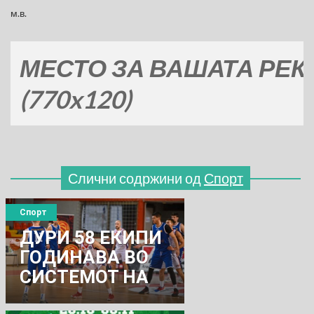
м.в.
СТО ЗА ВАШАТА РЕКЛАМ
0x120)
Слични содржини од
Спорт
Спорт
ДУРИ 58 ЕКИПИ
ГОДИНАВА ВО
СИСТЕМОТ НА
КОШАРКАРСКАТА