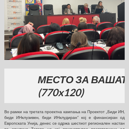
МЕСТО ЗА ВАШАТА Р
(770x120)
Во рамки на третата проектна кампања на Проектот „Биди ИН,
биди ИНклузивен, биди ИНклудиран“ кој е финансиран од
Европската Унија, денес се одржа шестиот регионален настан
во општина Тетово на кој присуствуваа претставници од