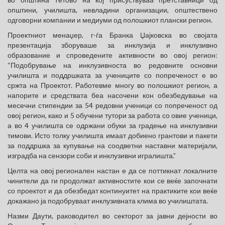
општини, училишта, невладини организации, општествено
одговорни компании и медиуми од полошкиот плански регион.
Проектниот менаџер, г-ѓа Бранка Џајковска во својата
презентација зборуваше за инклузија и инклузивно
образование и спроведените активности во овој регион:
“Подобрување на инклузивноста во редовните основни
училишта и поддршката за учениците со попреченост е во
сржта на Проектот. Работевме многу во полошкиот регион, а
напорите и средствата беа насочени кон обезбедување на
месечни стипендии за 54 редовни ученици со попреченост од
овој регион, како и 5 обучени тутори за работа со овие ученици,
а во 4 училишта се одржани обуки за градење на инклузивни
тимови. Исто толку училишта имаат добиено грантови и пакети
за поддршка за купување на соодветни наставни материјали,
изградба на сензори соби и инклузивни игралишта.”
Целта на овој регионален настан е да се поттикнат локалните
чинители да ги продолжат активностите кои се веќе започнати
со проектот и да обезбедат континуитет на практиките кои веќе
докажано ја подобруваат инклузивната клима во училиштата.
Назми Даути, раководител во секторот за јавни дејности во