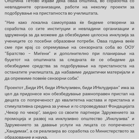
Општина Тетово изјави дека оваа општина, во соработка со
невладините организации, работи на неколку проекти за
подобрување на пристапноста во училиштата.
“Ние како локална самоуправа ќе бидеме отворени за
соработка со сите институции и невладини организации и
здруженија за да можеме да обезбедиме целосна инклузија за
учениците со посебни образовни потреби. Оваа година веќе
сме при крај со опремување на сензорната соба во ООУ
“Братство – Миѓени” и дополнително при планирање на
буџетот на општината за следната ќе се обидеме да
обезбедиме средства за подобрување на пристапноста на
останатите училиштата, да набавиме дидактички материјали и
да опремиме повеќе сензорни соби.”
Проектот „Биди ИН, биди ИНклузивен, биди ИНклудиран“ има за
цел да придонесе кон обезбедување рамноправен пристап на
децата со попреченост до квалитетна настава и пристапна и
стимулативна средина за учење и го спроведуваат Фондацијата
„Чекор по чекор“, заедно со своите партнери Здружението за
промоција и развој на инклузивно општество „Инклузива“ и
Здружението за давање услуги на лицата со попреченост
„Хандимак“, а се реализира вo соработка со Министерството за
образование и наука.