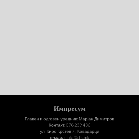
Импресум
Главен и одговен уредник: Марјан Димитров
Контакт: 078 239 436
ул. Киро Крстев 7 , Кавадарци
е-маил: info@rtk.mk