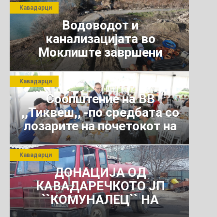
Кавадарци
Водоводот и
канализацијата во
Моклиште завршени
Кавадарци
Соопштение на ВВ
,,Тиквеш,, -по средбата со
лозарите на почетокот на
јули 2026 г.
Кавадарци
ДОНАЦИЈА ОД
КАВАДАРЕЧКОТО ЈП
``КОМУНАЛЕЦ`` НА
РОСОМАНСКОТО ЈАВНО