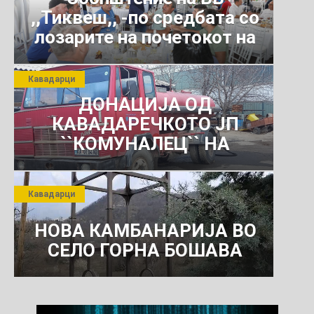
,,Тиквеш,, -по средбата со
лозарите на почетокот на
јули 2026 г.
Кавадарци
ДОНАЦИЈА ОД
КАВАДАРЕЧКОТО ЈП
``КОМУНАЛЕЦ`` НА
РОСОМАНСКОТО ЈАВНО
ПРЕТПРИЈАТИЕ ЗА
Кавадарци
КОМУНАЛНО УСЛУГИ
НОВА КАМБАНАРИЈА ВО
СЕЛО ГОРНА БОШАВА