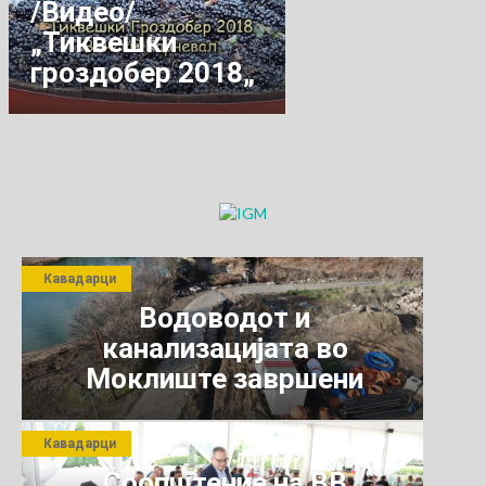
/Видео/
„Тиквешки
гроздобер 2018„
Вински карневал
2018
Кавадарци
Водоводот и
канализацијата во
Моклиште завршени
Кавадарци
Соопштение на ВВ