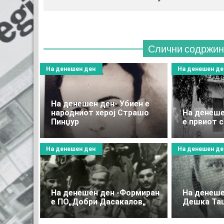
Слични содржин
На денешен ден
На денешен де
На денешен ден- Убиен е
народниот херој Страшо
На денеше
Пинџур
е првиот 
На денешен ден
На денешен де
На денешен ден -Формиран
Нa денеше
е ПО„Добри Дасакалов„
Дешка Та