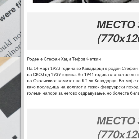
МЕСТО ЗА ВА
(770x120)
Роден е Стефан Хаџи Тефов Феткин
На 14 март 1923 година во Кавадарци е роден Стефан 
на СКОЈ од 1939 година. Во 1941 година станал член н
на Околискиот комитет на КП за Кавадарци. Во мај е 
како последица на долгиот и тежок февруарски поход
големи напори за негово оздравување, но болеста бил
МЕСТО ЗА ВА
(770x120)