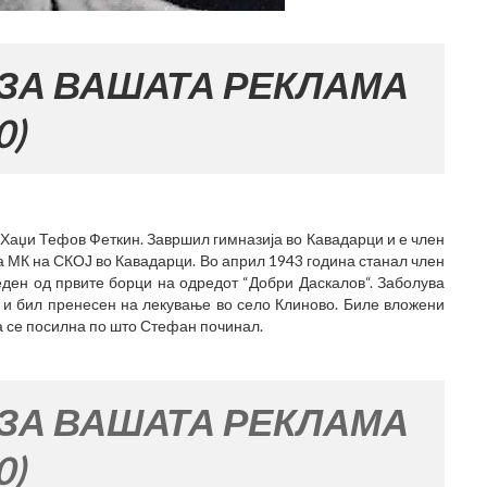
ШАТА РЕКЛАМА
Хаџи Тефов Феткин. Завршил гимназија во Кавадарци и е член
а МК на СКОЈ во Кавадарци. Во април 1943 година станал член
еден од првите борци на одредот “Добри Даскалов“. Заболува
 и бил пренесен на лекување во село Клиново. Биле вложени
а се посилна по што Стефан починал.
ШАТА РЕКЛАМА