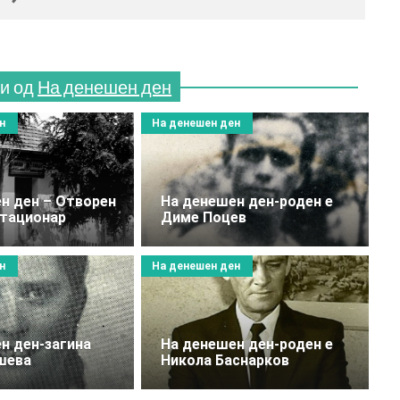
и од
На денешен ден
н
На денешен ден
н ден – Отворен
На денешен ден-роден е
стационар
Диме Поцев
н
На денешен ден
н ден-загина
На денешен ден-роден е
шева
Никола Баснарков