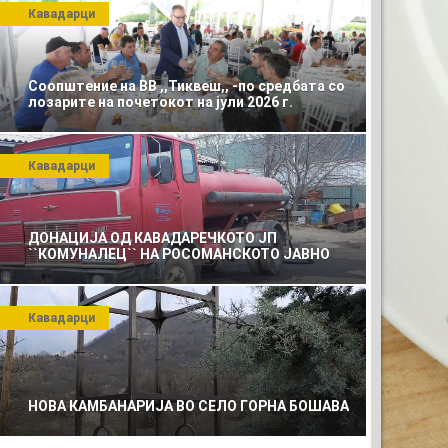
Кавадарци
Соопштение на ВВ ,,Тиквеш,, -по средбата со
лозарите на почетокот на јули 2026 г.
Кавадарци
ДОНАЦИЈА ОД КАВАДАРЕЧКОТО ЈП
``КОМУНАЛЕЦ`` НА РОСОМАНСКОТО ЈАВНО
ПРЕТПРИЈАТИЕ ЗА КОМУНАЛНО УСЛУГИ
Кавадарци
НОВА КАМБАНАРИЈА ВО СЕЛО ГОРНА БОШАВА