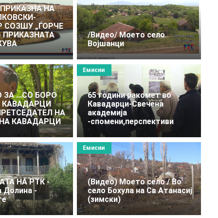
ПРИКАЗНА НА
ЛКОВСКИ-
 СОЗШУ „ЃОРЧЕ
 - ПРИКАЗНАТА
/Видео/ Моето село
УВА
Вoјшанци
Емисии
ЗА ...СО БОРО
65 години ракомет во
В КАВАДАРЦИ
Кавадарци-Свечена
РЕТСЕДАТЕЛ НА
академија
 НА КАВАДАРЦИ
-спомени,перспективи
Емисии
АТА НА РТК -
(Видео) Моето село / Во
 Долина -
село Бохула на Св Атанасиј
те
(зимски)