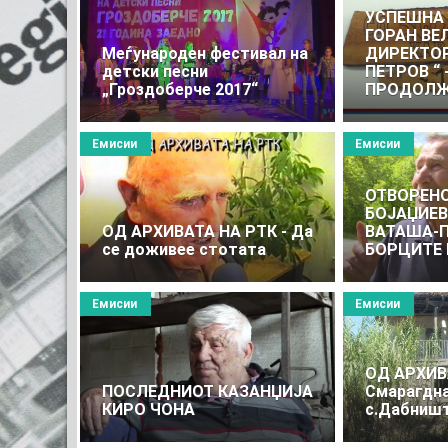
УСПЕШНА 
ГОРАН ВЕ
Mеѓународен фестивал на
ДИРЕКТОР
детски песни
ПЕТРОВ “
„Гроздоберче 2017“
ПРОДОЛЖ
Емисии
Емисии
OTВОРЕНО 
БОЈАЏИЕ
ОД АРХИВАТА НА РТК - Да
ВАТАША-П
се доживее стотата
БОРЦИТЕ
Емисии
Емисии
ОД АРХИВ
ПОСЛЕДНИОТ КАЗАНЏИЈА
Смарагдна
КИРО ЧОНА
с.Дабниш