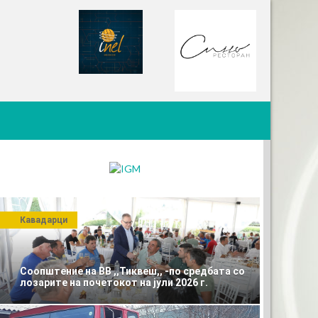
Кавадарци
Соопштение на ВВ ,,Тиквеш,, -по средбата со
лозарите на почетокот на јули 2026 г.