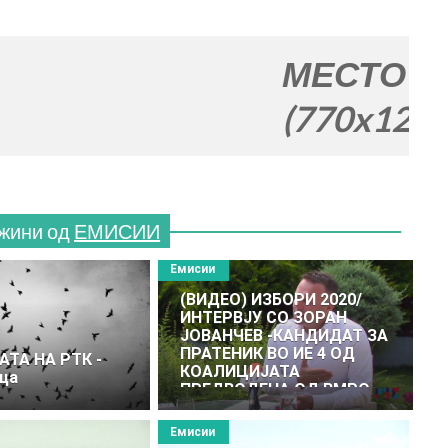
МЕСТО ЗА ВАША
(770x120)
жини од
ЕМИСИИ
Емисии
(ВИДЕО) ИЗБОРИ 2020/
ИНТЕРВЈУ СО ЗОРАН
ЈОВАНЧЕВ -КАНДИДАТ ЗА
ПРАТЕНИК ВО ИЕ 4 ОД
АТА НА РТК -
КОАЛИЦИЈАТА
ца
ПРЕДВОДЕНА ОД ВМРО
ДПМНЕ
Емисии