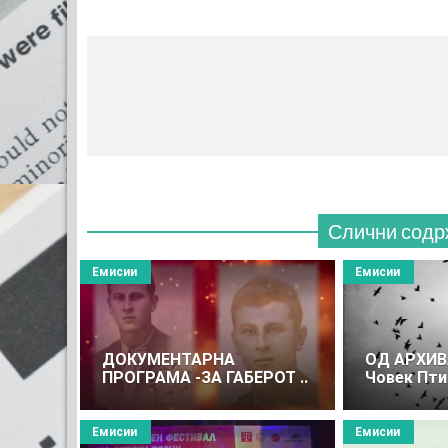
Слични содр
Емисии
Емисии
ДОКУМЕНТАРНА
ОД АРХИВ
ПРОГРАМА -ЗА ГАБЕРОТ ..
Човек Пти
Емисии
Емисии