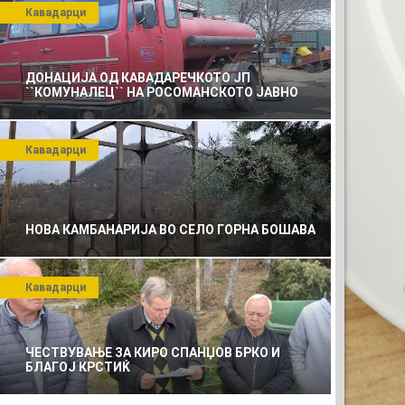
Кавадарци
ДОНАЦИЈА ОД КАВАДАРЕЧКОТО ЈП
``КОМУНАЛЕЦ`` НА РОСОМАНСКОТО ЈАВНО
ПРЕТПРИЈАТИЕ ЗА КОМУНАЛНО УСЛУГИ
Кавадарци
НОВА КАМБАНАРИЈА ВО СЕЛО ГОРНА БОШАВА
Кавадарци
ТА РЕКЛАМА
ЧЕСТВУВАЊЕ ЗА КИРО СПАНЏОВ БРКО И
БЛАГОЈ КРСТИЌ