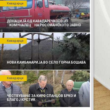
Кавадарци
ДОНАЦИЈА ОД КАВАДАРЕЧКОТО ЈП
``КОМУНАЛЕЦ`` НА РОСОМАНСКОТО ЈАВНО
ПРЕТПРИЈАТИЕ ЗА КОМУНАЛНО УСЛУГИ
Кавадарци
НОВА КАМБАНАРИЈА ВО СЕЛО ГОРНА БОШАВА
Кавадарци
ЧЕСТВУВАЊЕ ЗА КИРО СПАНЏОВ БРКО И
БЛАГОЈ КРСТИЌ