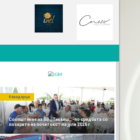
Кавадарци
Соопштение на ВВ ,,Тиквеш,, -по средбата со
лозарите на почетокот на јули 2026 г.