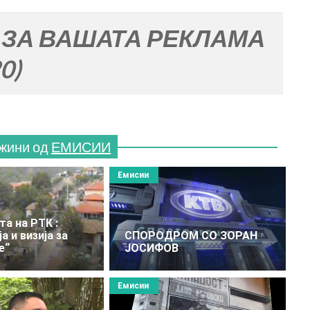
ШАТА РЕКЛАМА
жини од
ЕМИСИИ
Емисии
та на РТК :
а и визија за
СПОРОДРОМ СО ЗОРАН
е“
ЈОСИФОВ
Емисии