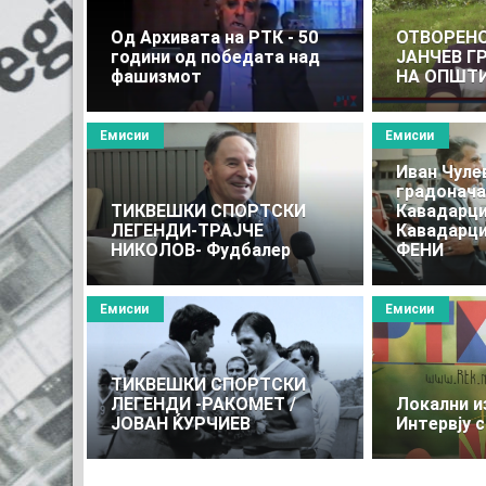
Од Архивата на РТК - 50
ОТВОРЕНО 
години од победата над
ЈАНЧЕВ 
фашизмот
НА ОПШТ
Емисии
Емисии
Иван Чуле
градонача
ТИКВЕШКИ СПОРТСКИ
Кавадарци
ЛЕГЕНДИ-ТРАЈЧЕ
Кавадарци
НИКОЛОВ- Фудбалер
ФЕНИ
Емисии
Емисии
TИКВЕШКИ СПОРТСКИ
ЛЕГЕНДИ -РАКОМЕТ /
Локални и
ЈОВАН ЌУРЧИЕВ
Интервју 