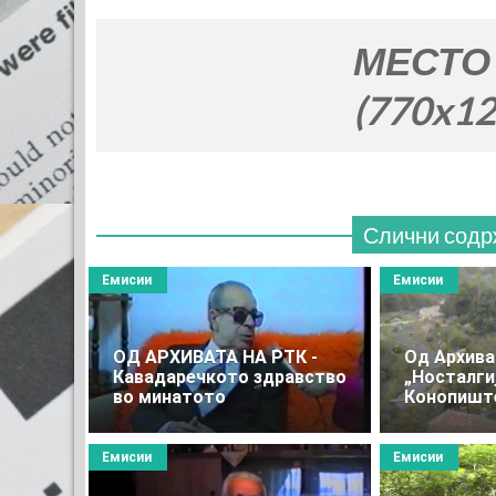
МЕСТО ЗА ВА
(770x120)
Слични содр
Емисии
Емисии
ОД АРХИВАТА НА РТК -
Oд Архива
Кавадаречкото здравство
„Носталгиј
во минатото
Конопишт
Емисии
Емисии