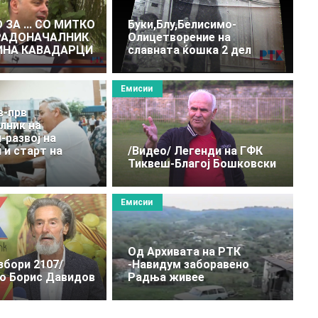
ЗА ... СО МИТКО
Буки,Блу,Белисимо-
ГРАДОНАЧАЛНИК
Олицетворение на
ИНА КАВАДАРЦИ
славната ќошка 2 дел
Емисии
в-прв
лник на
-развој на
 и старт на
/Видео/ Легенди на ГФК
Тиквеш-Благој Бошковски
Емисии
Oд Архивата на РТК
збори 2107/
-Навидум заборавено
со Борис Давидов
Радња живее