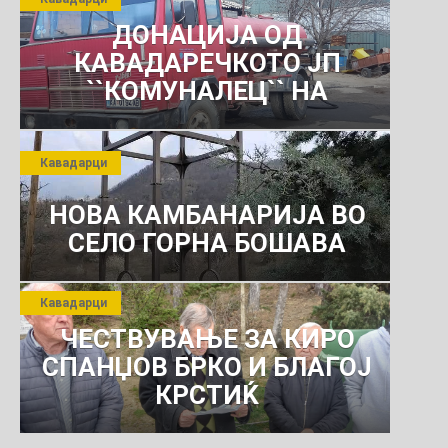
ДОНАЦИЈА ОД
КАВАДАРЕЧКОТО ЈП
``КОМУНАЛЕЦ`` НА
РОСОМАНСКОТО ЈАВНО
ПРЕТПРИЈАТИЕ ЗА
Кавадарци
КОМУНАЛНО УСЛУГИ
НОВА КАМБАНАРИЈА ВО
СЕЛО ГОРНА БОШАВА
Кавадарци
ЧЕСТВУВАЊЕ ЗА КИРО
СПАНЏОВ БРКО И БЛАГОЈ
КРСТИЌ