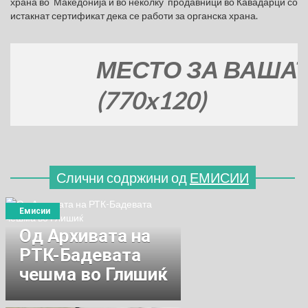
храна во Македонија и во неколку продавници во Кавадарци со
истакнат сертификат дека се работи за органска храна.
МЕСТО ЗА ВАШАТА Р
(770x120)
Слични содржини од
ЕМИСИИ
Емисии
Од Архивата на
РТК-Бадевата
чешма во Глишиќ