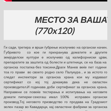
МЕСТО ЗА ВАШАТА Р
(770x120)
Ги сади, третира и врши ѓубрење исклучиво на органски начин.
Ѓубривото со кое ги прихранува доматите и другите
земјоделски култури е исклучиво од калифорниски црви,
препаратите за заштита од болести и штетници, се на база на
органска постапка-без токсини.Драги Манев веќе пет години
тоа го прави во своето родно село Палукура , и за истото го
следат инспектори за органска храна кои му издаваат
сертификат со кој тој докажува дека не овластен
производител.И годинава доби сертификат за органска храна.
Направени се повеќе тестирања и испитувања на неговите
домати пиперки-секогаш имал 100% исправен органски
производ.Тој неговото призводство го продава на Градскиот
зелен пазар во Кавадарци, кај овластени фабрики за органска