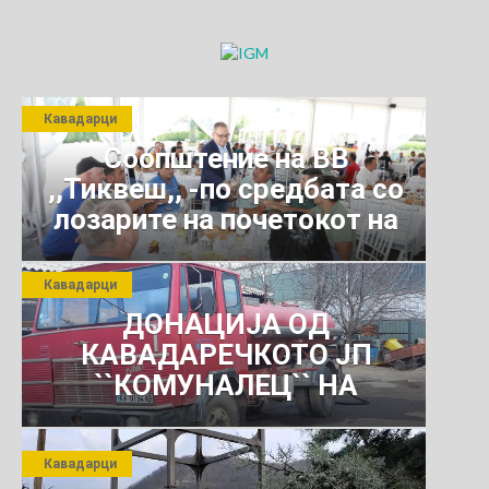
ОПШТИНА
КАВАДАРЦИ
Кавадарци
Соопштение на ВВ
,,Тиквеш,, -по средбата со
лозарите на почетокот на
јули 2026 г.
Кавадарци
ДОНАЦИЈА ОД
КАВАДАРЕЧКОТО ЈП
``КОМУНАЛЕЦ`` НА
РОСОМАНСКОТО ЈАВНО
ПРЕТПРИЈАТИЕ ЗА
Кавадарци
КОМУНАЛНО УСЛУГИ