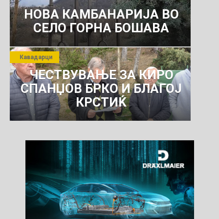
НОВА КАМБАНАРИЈА ВО
СЕЛО ГОРНА БОШАВА
Кавадарци
ЧЕСТВУВАЊЕ ЗА КИРО
СПАНЏОВ БРКО И БЛАГОЈ
КРСТИЌ