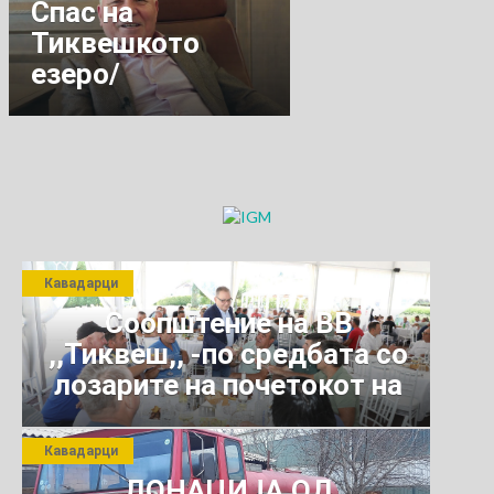
Спас на
Тиквешкото
езеро/
Градоначалникот
на Општината
Митко Јанчев со
подршка.
Кавадарци
Соопштение на ВВ
,,Тиквеш,, -по средбата со
лозарите на почетокот на
јули 2026 г.
Кавадарци
ДОНАЦИЈА ОД