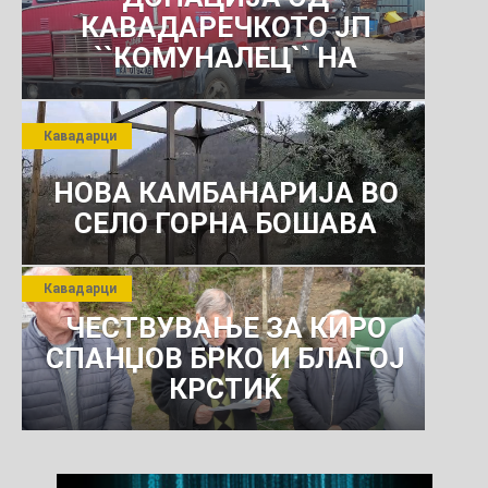
КАВАДАРЕЧКОТО ЈП
``КОМУНАЛЕЦ`` НА
РОСОМАНСКОТО ЈАВНО
ПРЕТПРИЈАТИЕ ЗА
Кавадарци
КОМУНАЛНО УСЛУГИ
НОВА КАМБАНАРИЈА ВО
СЕЛО ГОРНА БОШАВА
Кавадарци
ЧЕСТВУВАЊЕ ЗА КИРО
СПАНЏОВ БРКО И БЛАГОЈ
КРСТИЌ